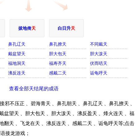
拔地倚
天
白日升
天
鼻孔辽天
鼻孔撩天
不同戴天
戴盆望天
胆大包天
胆大泼天
福地洞天
福寿齐天
伏而咶天
沸反连天
感戴二天
诟龟呼天
查看全部天结尾的成语
邪不压正 、碧海青天 、鼻孔朝天 、鼻孔辽天 、鼻孔撩天 、
戴盆望天 、胆大包天 、胆大泼天 、沸反盈天 、烽火连天 、福
地翻天 、飞龙在天 、沸反连天 、感戴二天 、诟龟呼天等;点击
成语接龙游戏；