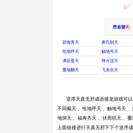
昂首望
天
碧海青天
鼻孔朝天
怆地呼天
触地号天
沸反盈天
烽火连天
覆地翻天
飞龙在天
逆序天真无邪成语接龙游戏可以接
不同戴天 、怆地呼天 、触地号天 、
地洞天 、福寿齐天 、伏而咶天 、覆
上面链接进行天真无邪下下个逆序