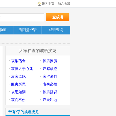
设为主页
加入收藏
|
动画
看图猜成语
成语查询
大家在查的成语接龙
哀梨蒸食
挨肩擦膀
哀莫大于心死
哀感顽艳
哀哀欲绝
哀丝豪竹
匪夷所思
哀兵必胜
哀思如潮
挨肩搭背
哀而不伤
哀天叫地
带有*字的成语接龙