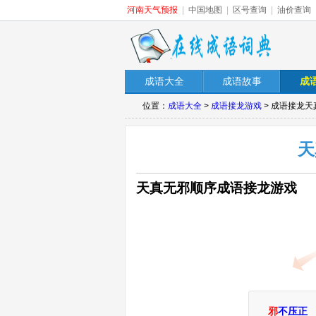
河南天气预报
|
中国地图
|
区号查询
|
油价查询
成语大全
成语故事
成
位置：
成语大全
>
成语接龙游戏
> 成语接龙
天
天真无邪顺序成语接龙游戏
邪
不压正