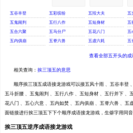
五谷丰登
五彩缤纷
五羖大夫
五
五鬼闹判
五行八作
五短身材
五
五合六聚
五马分尸
五花八门
五
五内俱崩
五脊六兽
五虚六耗
五
查看全部五开头的成
相关查询：
挨三顶五的意思
顺序挨三顶五成语接龙游戏可以接五风十雨 、五谷丰登 、
五斗折腰 、五鬼闹判 、五行八作 、五短身材 、五行并下 、
花八门 、五心六意 、五内如焚 、五内俱崩 、五脊六兽 、五
面链接进行挨三顶五下下个顺序成语接龙游戏，生僻字用同音
挨三顶五逆序成语接龙游戏