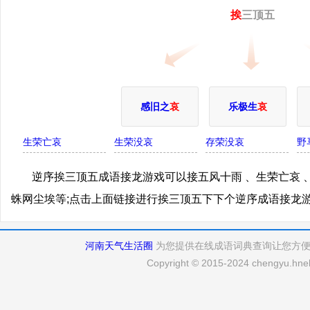
挨
三顶五
感旧之
哀
乐极生
哀
生荣亡哀
生荣没哀
存荣没哀
野
逆序挨三顶五成语接龙游戏可以接五风十雨 、生荣亡哀 、
蛛网尘埃等;点击上面链接进行挨三顶五下下个逆序成语接龙
河南天气生活圈
为您提供在线成语词典查询让您方
Copyright © 2015-2024 chengyu.hneh