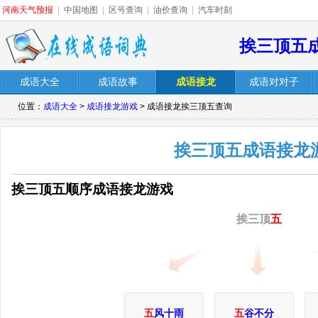
河南天气预报
|
中国地图
|
区号查询
|
油价查询
|
汽车时刻
挨三顶五
成语大全
成语故事
成语接龙
成语对对子
位置：
成语大全
>
成语接龙游戏
> 成语接龙挨三顶五查询
挨三顶五成语接龙
挨三顶五顺序成语接龙游戏
挨三顶
五
五
风十雨
五
谷不分