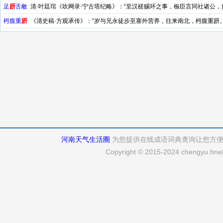
亡于己身……百舍重趼，不敢休息，南见老聃。”
足
趼
舌敝
清·叶廷琯《吹网录·宁古塔纪略》：“至汉槎赐环之事，桭臣言同社诸公
成兹举者，则大冯三兄之力居多。”
枵腹重
趼
《清史稿·方观承传》：“岁与兄永徒步至塞外营养，往来南北，枵腹重趼。
河南天气生活圈
为您提供在线成语词典查询让您方
Copyright © 2015-2024 chengyu.hneh