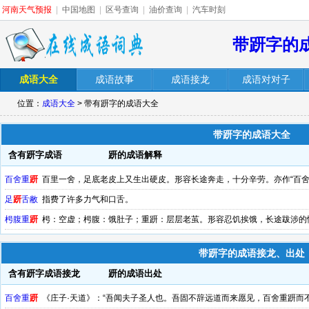
河南天气预报
|
中国地图
|
区号查询
|
油价查询
|
汽车时刻
带趼字的
成语大全
成语故事
成语接龙
成语对对子
位置：
成语大全
> 带有趼字的成语大全
带趼字的成语大全
含有趼字成语
趼的成语解释
百舍重
趼
百里一舍，足底老皮上又生出硬皮。形容长途奔走，十分辛劳。亦作“百舍
足
趼
舌敝
指费了许多力气和口舌。
枵腹重
趼
枵：空虚；枵腹：饿肚子；重趼：层层老茧。形容忍饥挨饿，长途跋涉的
带趼字的成语接龙、出处
含有趼字成语接龙
趼的成语出处
百舍重
趼
《庄子·天道》：“吾闻夫子圣人也。吾固不辞远道而来愿见，百舍重趼而不