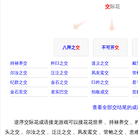
交
际花
八拜之
交
不可开
交
持禄养交
杵臼之交
道义之交
戴
尔汝之交
泛泛之交
凤友鸾交
管
纪群之交
金石之交
臼杵之交
君
金石至交
老实巴交
拍板成交
贫
查看全部交结尾的成
逆序交际花成语接龙游戏可以接花花世界 、持禄养交 、杵
头之交 、尔汝之交 、泛泛之交 、凤友鸾交 、管鲍之交 、患