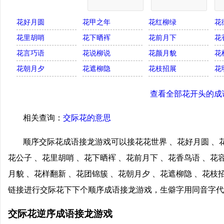
花好月圆
花甲之年
花红柳绿
花
花里胡哨
花下晒裈
花前月下
花
花言巧语
花说柳说
花颜月貌
花
花朝月夕
花遮柳隐
花枝招展
花
查看全部花开头的成
相关查询：
交际花的意思
顺序交际花成语接龙游戏可以接花花世界 、花好月圆 、花
花公子 、花里胡哨 、花下晒裈 、花前月下 、花香鸟语 、花
月貌 、花样翻新 、花团锦簇 、花朝月夕 、花遮柳隐 、花枝
链接进行交际花下下个顺序成语接龙游戏，生僻字用同音字代
交际花逆序成语接龙游戏