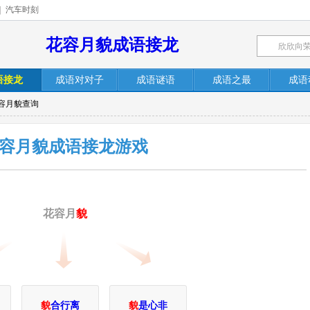
|
汽车时刻
花容月貌成语接龙
语接龙
成语对对子
成语谜语
成语之最
成语
花容月貌查询
容月貌成语接龙游戏
花容月
貌
貌
合行离
貌
是心非