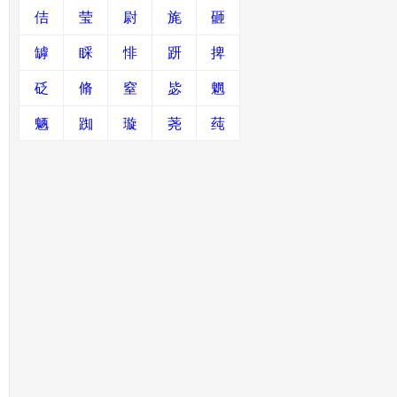
佶
莹
尉
旄
砸
罅
睬
悱
趼
捭
砭
脩
窒
毖
魍
魉
踟
璇
荛
莼