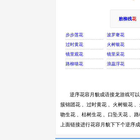
败柳残
花
步步莲花
波罗奢花
过时黄花
火树银花
镜里观花
镜里采花
路柳墙花
浪蕊浮花
逆序花容月貌成语接龙游戏可以接
簇锦团花 、过时黄花 、火树银花 、
吻生花 、枯树生花 、口坠天花 、路
上面链接进行花容月貌下下个逆序