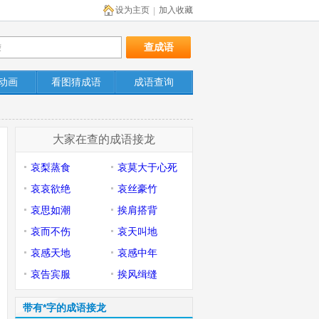
设为主页
加入收藏
|
动画
看图猜成语
成语查询
大家在查的成语接龙
哀梨蒸食
哀莫大于心死
哀哀欲绝
哀丝豪竹
哀思如潮
挨肩搭背
哀而不伤
哀天叫地
哀感天地
哀感中年
哀告宾服
挨风缉缝
带有*字的成语接龙