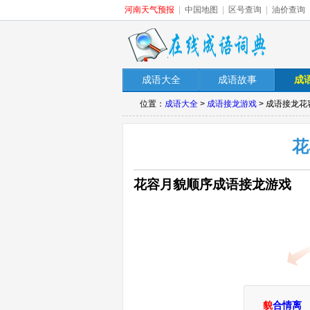
河南天气预报
|
中国地图
|
区号查询
|
油价查询
成语大全
成语故事
成
位置：
成语大全
>
成语接龙游戏
> 成语接龙
花
花容月貌顺序成语接龙游戏
貌
合情离