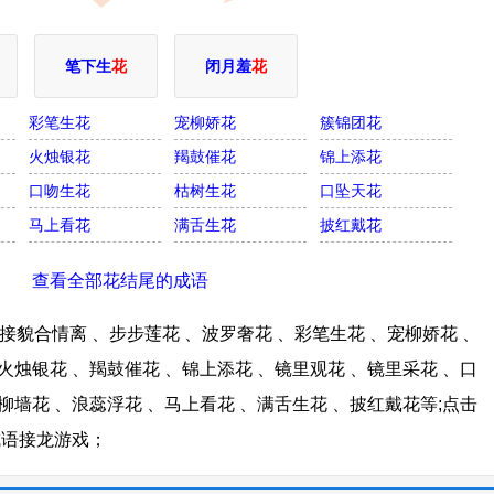
笔下生
花
闭月羞
花
彩笔生花
宠柳娇花
簇锦团花
火烛银花
羯鼓催花
锦上添花
口吻生花
枯树生花
口坠天花
马上看花
满舌生花
披红戴花
查看全部花结尾的成语
貌合情离 、步步莲花 、波罗奢花 、彩笔生花 、宠柳娇花 、
火烛银花 、羯鼓催花 、锦上添花 、镜里观花 、镜里采花 、口
柳墙花 、浪蕊浮花 、马上看花 、满舌生花 、披红戴花等;点击
成语接龙游戏；