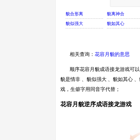
貌合形离
貌离神合
貌似强大
貌如其心
相关查询：
花容月貌的意思
顺序花容月貌成语接龙游戏可以接
貌是情非 、貌似强大 、貌如其心 
戏，生僻字用同音字代替；
花容月貌逆序成语接龙游戏