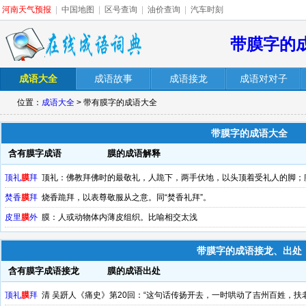
河南天气预报
|
中国地图
|
区号查询
|
油价查询
|
汽车时刻
带膜字的
成语大全
成语故事
成语接龙
成语对对子
位置：
成语大全
> 带有膜字的成语大全
带膜字的成语大全
含有膜字成语
膜的成语解释
顶礼
膜
拜
顶礼：佛教拜佛时的最敬礼，人跪下，两手伏地，以头顶着受礼人的脚；
虔诚地跪拜
焚香
膜
拜
烧香跪拜，以表尊敬服从之意。同“焚香礼拜”。
皮里
膜
外
膜：人或动物体内薄皮组织。比喻相交太浅
带膜字的成语接龙、出处
含有膜字成语接龙
膜的成语出处
顶礼
膜
拜
清 吴趼人《痛史》第20回：“这句话传扬开去，一时哄动了吉州百姓，扶