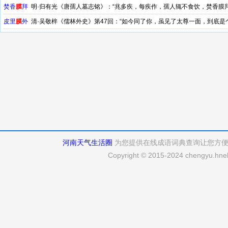
焚香
膜
拜
明·归有光《唐孺人墓志铭》：“兆多疾，每疾作，孺人辄不食饮，焚香膜
皮里
膜
外
清·吴敬梓《儒林外史》第47回：“如今同了你，虽见了太尊一面，到底是
河南天气生活圈
为您提供在线成语词典查询让您方
Copyright © 2015-2024 chengyu.hneh