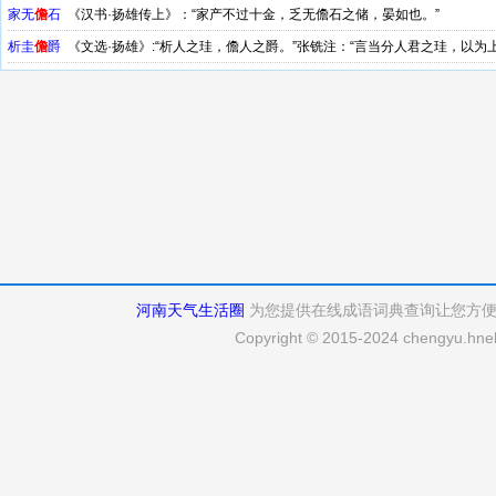
家无
儋
石
《汉书·扬雄传上》：“家产不过十金，乏无儋石之储，晏如也。”
析圭
儋
爵
《文选·扬雄》:“析人之珪，儋人之爵。”张铣注：“言当分人君之珪，以为
河南天气生活圈
为您提供在线成语词典查询让您方
Copyright © 2015-2024 chengyu.hneh