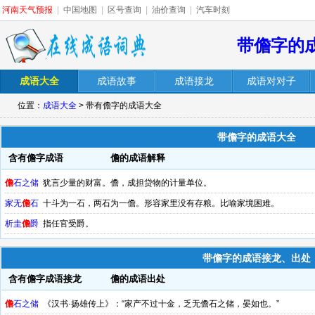
河南天气预报
|
中国地图
|
区号查询
|
油价查询
|
汽车时刻
带儋字的
成语大全
成语故事
成语接龙
成语对对子
位置：
成语大全
> 带有儋字的成语大全
带儋字的成语大全
含有儋字成语
儋的成语解释
儋
石之储
犹言少量的财富。儋，成担贷物的计量单位。
家无
儋
石
十斗为一石，两石为一儋。形容家里没有存粮。比喻家境困难。
析圭
儋
爵
指任官受爵。
带儋字的成语接龙、出处
含有儋字成语接龙
儋的成语出处
儋
石之储
《汉书·扬雄传上》：“家产不过十金，乏无儋石之储，晏如也。”