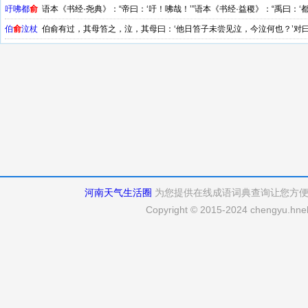
吁咈都
俞
语本《书经·尧典》：“帝曰：‘吁！咈哉！’”语本《书经·益稷》：“禹曰：‘都
伯
俞
泣杖
伯俞有过，其母笞之，泣，其母曰：‘他日笞子未尝见泣，今泣何也？’对
以泣。 汉·刘向《说苑·建本》
河南天气生活圈
为您提供在线成语词典查询让您方
Copyright © 2015-2024 chengyu.hneh