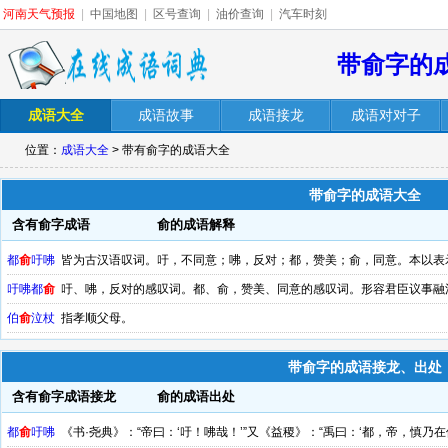
河南天气预报
|
中国地图
|
区号查询
|
油价查询
|
汽车时刻
带俞字的
成语大全
成语故事
成语接龙
成语对对子
位置：
成语大全
> 带有俞字的成语大全
带俞字的成语大全
含有俞字成语
俞的成语解释
都
俞
吁咈
皆为古汉语叹词。吁，不同意；咈，反对；都，赞美；俞，同意。本以表
君臣论政问答，融洽雍睦。
吁咈都
俞
吁、咈，反对的感叹词。都、俞，赞美、同意的感叹词。形容君臣议事融
伯
俞
泣杖
指孝顺父母。
带俞字的成语接龙、出处
含有俞字成语接龙
俞的成语出处
都
俞
吁咈
《书·尧典》：“帝曰：‘吁！咈哉！’”又《益稷》：“禹曰：‘都，帝，慎乃在位