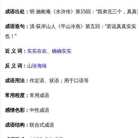
成语出处：
明·施耐庵《水浒传》第15回：“我弟兄三个，真真
成语造句：
清·荻岸山人《平山冷燕》第五回：“若说真真实
也！”
近 义 词：
实实在在
、
确确实实
反 义 词：
山珍海味
成语用法：
作定语、状语；用于口语等
常用程度：
常用成语
感情色彩：
中性成语
成语结构：
联合式成语