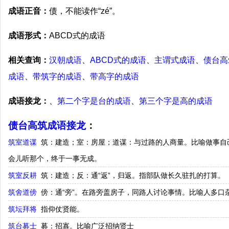
成语正音：
债，不能读作“zé”。
成语形式：
ABCD式的成语
相关查询：
汉朝成语
、
ABCD式的成语
、
主谓式成语
、
债台高
成语
、
带筑字的成语
、
带高字的成语
成语接龙：
、
第二个字是台的成语
、
第三个字是高的成语
债台高筑成语接龙
：
筑室道谋
筑：建造；室：房屋；道谋：与过路的人商量。比喻做事自
会儿听那个，终于一事无成。
筑室反耕
筑：建造；反：通“返”，归返。指部队做长久驻扎的打算。
筑舍道傍
傍：通“旁”。在路旁盖房子，同路人讨论事情。比喻人多口
筑坛拜将
指仰仗贤能。
筑台募士
募：招寡。比喻广泛招纳贤士