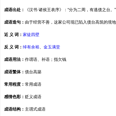
成语出处：
《汉书·诸侯王表序》：“分为二周，有逃债之台。”
成语造句：
由于经营不善，这家公司现已陷入债台高筑的境地
近 义 词：
家徒四壁
反 义 词：
绰有余裕
、
金玉满堂
成语用法：
作谓语、补语；指欠钱
成语繁体：
債台高築
常用程度：
常用成语
感情色彩：
贬义成语
成语结构：
主谓式成语