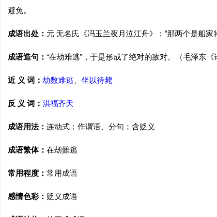
避免。
成语出处：
元 无名氏《冯玉兰夜月泣江舟》：“那两个是船家
成语造句：
“在劫难逃”，于是形成了绝对的敌对。（毛泽东《
近 义 词：
劫数难逃
、
坐以待毙
反 义 词：
洪福齐天
成语用法：
连动式；作谓语、分句；含贬义
成语繁体：
在刼難逃
常用程度：
常用成语
感情色彩：
贬义成语