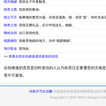
桃夭柳媚
形容女子年青貌美。
桃李之教
指老师的教诲。
桃之夭夭
喻事物的繁荣兴盛。亦形容逃跑。桃，谐音“逃”。有时含诙
桃李之馈
原指互赠礼品，后引申指送礼，贿赂。
陶然自得
自己觉得快意。
桃蹊柳陌
指春景艳丽的地方。亦作“桃蹊柳曲”。
淘沙取金
指淘金。
>>
查看全部在劫难逃成语接龙的信息
在劫难逃的意思是旧时迷信的人认为命里注定要遭受的灾难是
害不可避免。
河南天气生活圈
为您提供在线成语词典查询让您方
Copyright © 2015-2024 chengyu.hneh