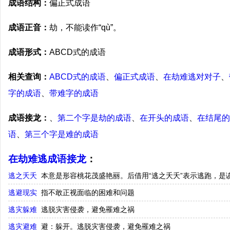
成语结构：
偏正式成语
成语正音：
劫，不能读作“qù”。
成语形式：
ABCD式的成语
相关查询：
ABCD式的成语
、
偏正式成语
、
在劫难逃对对子
、
字的成语
、
带难字的成语
成语接龙：
、
第二个字是劫的成语
、
在开头的成语
、
在结尾的
语
、
第三个字是难的成语
在劫难逃成语接龙
：
逃之夭夭
本意是形容桃花茂盛艳丽。后借用“逃之夭夭”表示逃跑，是
逃避现实
指不敢正视面临的困难和问题
逃灾躲难
逃脱灾害侵袭，避免罹难之祸
逃灾避难
避：躲开。逃脱灾害侵袭，避免罹难之祸