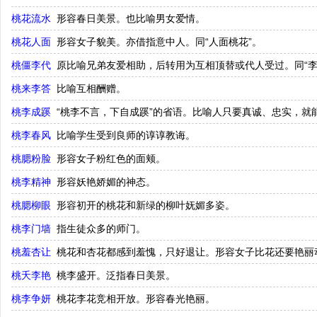
桃花流水
形容春日美景。也比喻男女爱情。
桃花人面
形容女子貌美。亦借指意中人。同“人面桃花”。
桃僵李代
原比喻兄弟友爱相助，后转用为互相顶替或代人受过。同“李
桃来李答
比喻互相酬赠。
桃李成蹊
“桃李不言，下自成蹊”的省语。比喻人只要真诚、忠实，就
桃李春风
比喻学生受到良师的谆谆教诲。
桃腮粉脸
形容女子粉红色的面颊。
桃李精神
形容妖艳娇媚的神态。
桃腮柳眼
形容初开的桃花和新绿的柳叶妩媚多姿。
桃李门墙
指生徒众多的师门。
桃羞杏让
桃花和杏花都感到羞愧，只好退让。形容女子比花还要艳丽
桃夭李艳
桃李盛开。泛指春日美景。
桃李争妍
桃花李花竞相开放。形容春光艳丽。