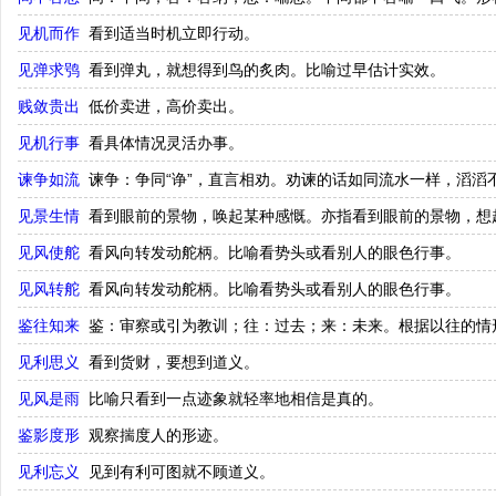
见机而作
看到适当时机立即行动。
见弹求鸮
看到弹丸，就想得到鸟的炙肉。比喻过早估计实效。
贱敛贵出
低价卖进，高价卖出。
见机行事
看具体情况灵活办事。
谏争如流
谏争：争同“诤”，直言相劝。劝谏的话如同流水一样，滔滔
见景生情
看到眼前的景物，唤起某种感慨。亦指看到眼前的景物，想
见风使舵
看风向转发动舵柄。比喻看势头或看别人的眼色行事。
见风转舵
看风向转发动舵柄。比喻看势头或看别人的眼色行事。
鉴往知来
鉴：审察或引为教训；往：过去；来：未来。根据以往的情
见利思义
看到货财，要想到道义。
见风是雨
比喻只看到一点迹象就轻率地相信是真的。
鉴影度形
观察揣度人的形迹。
见利忘义
见到有利可图就不顾道义。