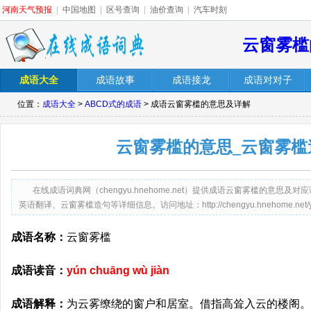
河南天气预报
|
中国地图
|
区号查询
|
油价查询
|
汽车时刻
云窗雾槛
成语大全
成语故事
成语接龙
成语对对子
位置：
成语大全
>
ABCD式的成语
> 成语云窗雾槛的意思及详解
云窗雾槛的意思_云窗雾槛
在线成语词典网（chengyu.hnehome.net）提供成语云窗雾槛的意
英语翻译、云窗雾槛造句等详细信息。访问地址：http://chengyu.hnehome.net/yunc
成语名称：
云窗雾槛
成语读音：
yún chuāng wù jiàn
成语解释：
为云雾缭绕的窗户和居室。借指高耸入云的楼阁。