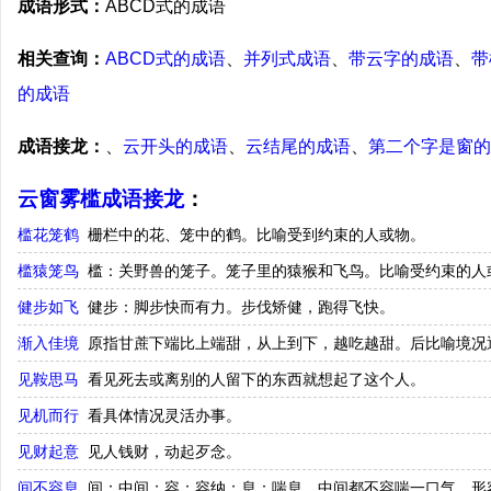
成语形式：
ABCD式的成语
相关查询：
ABCD式的成语
、
并列式成语
、
带云字的成语
、
带
的成语
成语接龙：
、
云开头的成语
、
云结尾的成语
、
第二个字是窗的
云窗雾槛成语接龙
：
槛花笼鹤
栅栏中的花、笼中的鹤。比喻受到约束的人或物。
槛猿笼鸟
槛：关野兽的笼子。笼子里的猿猴和飞鸟。比喻受约束的人
健步如飞
健步：脚步快而有力。步伐矫健，跑得飞快。
渐入佳境
原指甘蔗下端比上端甜，从上到下，越吃越甜。后比喻境况
见鞍思马
看见死去或离别的人留下的东西就想起了这个人。
见机而行
看具体情况灵活办事。
见财起意
见人钱财，动起歹念。
间不容息
间：中间；容：容纳；息：喘息。中间都不容喘一口气。形