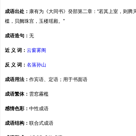
成语出处：
康有为《大同书》癸部第二章：“若其上室，则腾
槛，贝阙珠宫，玉楼瑶殿。”
成语造句：
无
近 义 词：
云窗雾阁
反 义 词：
名落孙山
成语用法：
作宾语、定语；用于书面语
成语繁体：
雲窓霧檻
感情色彩：
中性成语
成语结构：
联合式成语