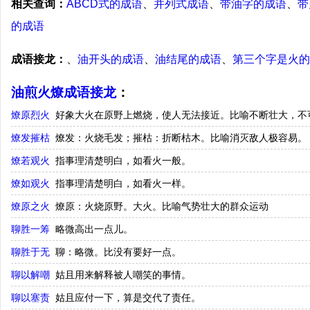
相关查询：
ABCD式的成语
、
并列式成语
、
带油字的成语
、
带
的成语
成语接龙：
、
油开头的成语
、
油结尾的成语
、
第三个字是火的
油煎火燎成语接龙
：
燎原烈火
好象大火在原野上燃烧，使人无法接近。比喻不断壮大，不
燎发摧枯
燎发：火烧毛发；摧枯：折断枯木。比喻消灭敌人极容易。
燎若观火
指事理清楚明白，如看火一般。
燎如观火
指事理清楚明白，如看火一样。
燎原之火
燎原：火烧原野。大火。比喻气势壮大的群众运动
聊胜一筹
略微高出一点儿。
聊胜于无
聊：略微。比没有要好一点。
聊以解嘲
姑且用来解释被人嘲笑的事情。
聊以塞责
姑且应付一下，算是交代了责任。