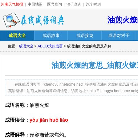
河南天气预报
|
中国地图
|
区号查询
|
油价查询
|
汽车时刻
油煎火燎
成语大全
成语故事
成语接龙
成语对对子
位置：
成语大全
>
ABCD式的成语
> 成语油煎火燎的意思及详解
油煎火燎的意思_油煎火燎
在线成语词典网（chengyu.hnehome.net）提供成语油煎火燎的意
英语翻译、油煎火燎造句等详细信息。访问地址：http://chengyu.hnehome.net/youji
成语名称：
油煎火燎
成语读音：
yóu jiān huǒ liáo
成语解释：
形容痛苦或焦灼。