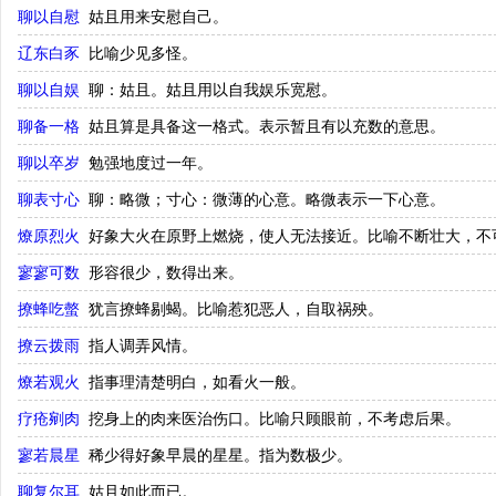
聊以自慰
姑且用来安慰自己。
辽东白豕
比喻少见多怪。
聊以自娱
聊：姑且。姑且用以自我娱乐宽慰。
聊备一格
姑且算是具备这一格式。表示暂且有以充数的意思。
聊以卒岁
勉强地度过一年。
聊表寸心
聊：略微；寸心：微薄的心意。略微表示一下心意。
燎原烈火
好象大火在原野上燃烧，使人无法接近。比喻不断壮大，不
寥寥可数
形容很少，数得出来。
撩蜂吃螫
犹言撩蜂剔蝎。比喻惹犯恶人，自取祸殃。
撩云拨雨
指人调弄风情。
燎若观火
指事理清楚明白，如看火一般。
疗疮剜肉
挖身上的肉来医治伤口。比喻只顾眼前，不考虑后果。
寥若晨星
稀少得好象早晨的星星。指为数极少。
聊复尔耳
姑且如此而已。