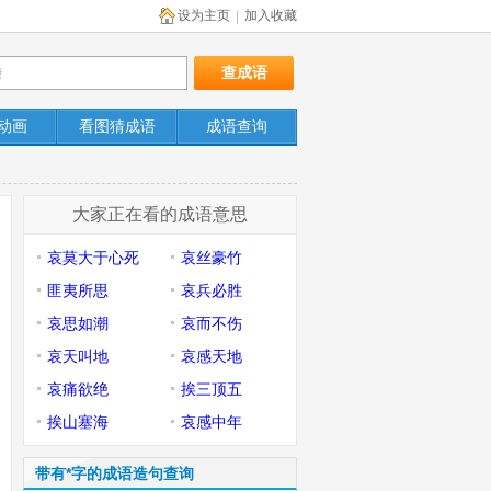
设为主页
加入收藏
|
动画
看图猜成语
成语查询
大家正在看的成语意思
哀莫大于心死
哀丝豪竹
匪夷所思
哀兵必胜
哀思如潮
哀而不伤
哀天叫地
哀感天地
哀痛欲绝
挨三顶五
挨山塞海
哀感中年
带有*字的成语造句查询