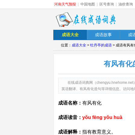
河南天气预报
|
中国地图
|
区号查询
|
油价查询
成语大全
成语故事
成
位置：
成语大全
>
牡丹亭的成语
> 成语有风
有风有化
在线成语词典网（chengyu.hneho
英语翻译、有风有化造句等详细信息。访问地址：http://c
成语名称：
有风有化
成语读音：
yǒu fēng yǒu huà
成语解释：
指有教育意义。