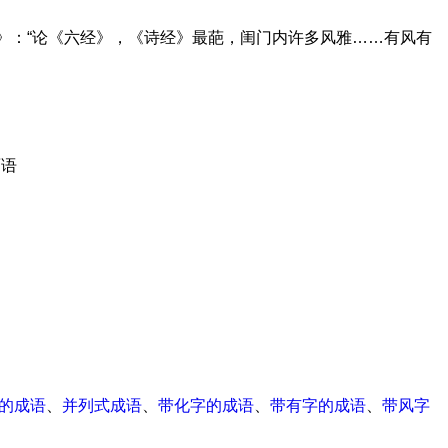
塾》：“论《六经》，《诗经》最葩，闺门内许多风雅……有风有
面语
式的成语
、
并列式成语
、
带化字的成语
、
带有字的成语
、
带风字