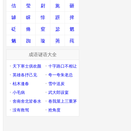
佶
莹
尉
旄
砸
罅
睬
悱
趼
捭
砭
脩
窒
毖
魍
魉
踟
璇
荛
莼
成语谜语大全
天下寒士俱欢颜
十字路口不相让
英雄各抒己见
夸一夸朱老总
枯木逢春
雪中送炭
小毛病
武大郎设宴
舍南舍北皆春水
卷我屋上三重茅
没有救驾
抢角度