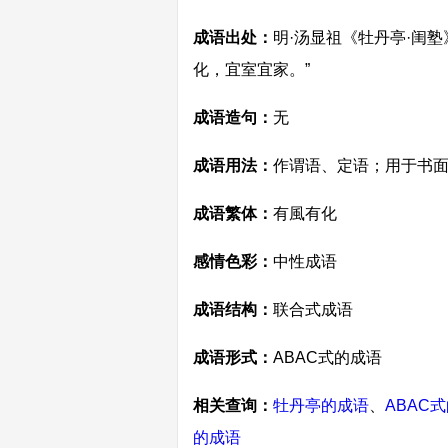
成语出处：
明·汤显祖《牡丹亭·闺
化，宜室宜家。”
成语造句：
无
成语用法：
作谓语、定语；用于书
成语繁体：
有風有化
感情色彩：
中性成语
成语结构：
联合式成语
成语形式：
ABAC式的成语
相关查询：
牡丹亭的成语
、
ABAC
的成语