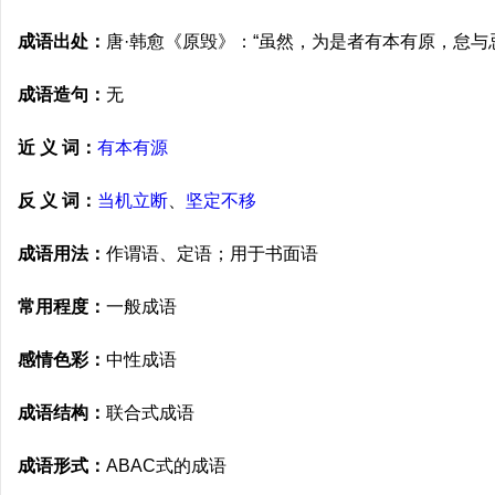
成语出处：
唐·韩愈《原毁》：“虽然，为是者有本有原，怠与
成语造句：
无
近 义 词：
有本有源
反 义 词：
当机立断
、
坚定不移
成语用法：
作谓语、定语；用于书面语
常用程度：
一般成语
感情色彩：
中性成语
成语结构：
联合式成语
成语形式：
ABAC式的成语