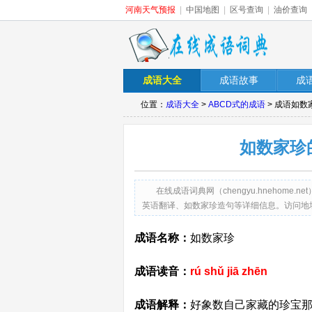
河南天气预报
|
中国地图
|
区号查询
|
油价查询
成语大全
成语故事
成
位置：
成语大全
>
ABCD式的成语
> 成语如
如数家珍
在线成语词典网（chengyu.hneho
英语翻译、如数家珍造句等详细信息。访问地址：http://ch
成语名称：
如数家珍
成语读音：
rú shǔ jiā zhēn
成语解释：
好象数自己家藏的珍宝