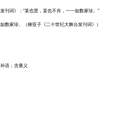
发刊词》：“某也贤，某也不肖，一一如数家珍。”
一如数家珍。（柳亚子《二十世纪大舞台发刊词》）
、补语；含褒义