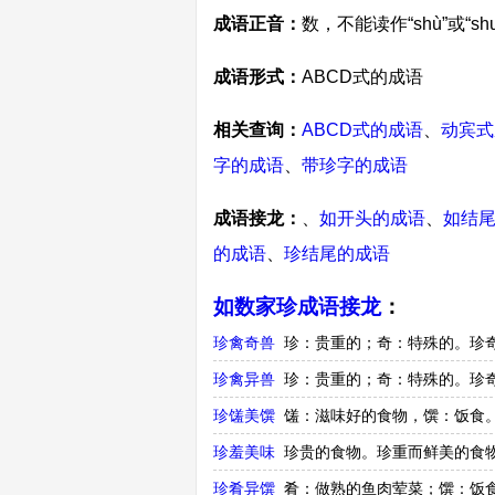
成语正音：
数，不能读作“shù”或“sh
成语形式：
ABCD式的成语
相关查询：
ABCD式的成语
、
动宾式
字的成语
、
带珍字的成语
成语接龙：
、
如开头的成语
、
如结
的成语
、
珍结尾的成语
如数家珍成语接龙
：
珍禽奇兽
珍：贵重的；奇：特殊的。珍
珍禽异兽
珍：贵重的；奇：特殊的。珍
珍馐美馔
馐：滋味好的食物，馔：饭食。
珍羞美味
珍贵的食物。珍重而鲜美的食
珍肴异馔
肴：做熟的鱼肉荤菜；馔：饭