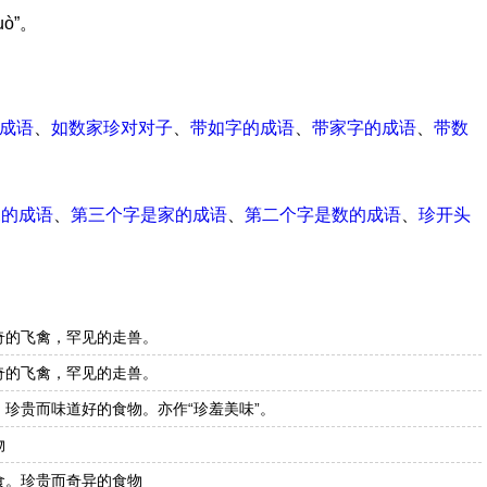
uò”。
成语
、
如数家珍对对子
、
带如字的成语
、
带家字的成语
、
带数
尾的成语
、
第三个字是家的成语
、
第二个字是数的成语
、
珍开头
奇的飞禽，罕见的走兽。
奇的飞禽，罕见的走兽。
珍贵而味道好的食物。亦作“珍羞美味”。
物
食。珍贵而奇异的食物