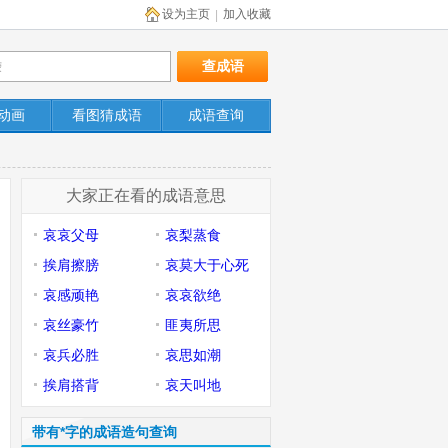
设为主页
加入收藏
|
动画
看图猜成语
成语查询
大家正在看的成语意思
哀哀父母
哀梨蒸食
挨肩擦膀
哀莫大于心死
哀感顽艳
哀哀欲绝
哀丝豪竹
匪夷所思
哀兵必胜
哀思如潮
挨肩搭背
哀天叫地
带有*字的成语造句查询