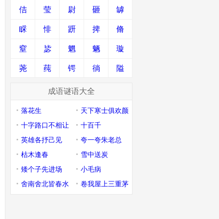
佶
莹
尉
砸
罅
睬
悱
趼
捭
脩
窒
毖
魍
魉
璇
荛
莼
锷
徜
隘
成语谜语大全
落花生
天下寒士俱欢颜
十字路口不相让
十百千
英雄各抒己见
夸一夸朱老总
枯木逢春
雪中送炭
矮个子先进场
小毛病
舍南舍北皆春水
卷我屋上三重茅