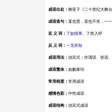
成语出处：
柳亚子《二十世纪大舞台
成语造句：
某也贤，某也不肖，一
近 义 词：
了如指掌
、了然入怀
反 义 词：
一无所知
成语用法：
动宾式；作谓语、状语
成语繁体：
如數家珎
常用程度：
常用成语
感情色彩：
中性成语
成语结构：
动宾式成语