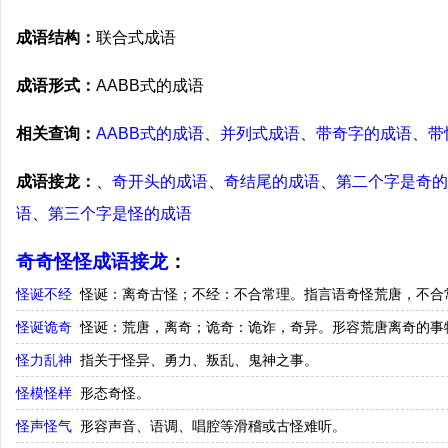
成语结构：
联合式成语
成语形式：
AABB式的成语
相关查询：
AABB式的成语
、
并列式成语
、
带奇字的成语
、
带
成语接龙：
、
奇开头的成语
、
奇结尾的成语
、
第二个字是奇的
语
、
第三个字是怪的成语
奇奇怪怪成语接龙
：
怪诞不经
怪诞：离奇古怪；不经：不合常理。指言语奇怪荒唐，不合
怪诞诡奇
怪诞：荒唐，离奇；诡奇：诡诈，奇异。形容荒唐离奇的事
怪力乱神
指关于怪异、勇力、叛乱、鬼神之事。
怪模怪样
形态奇怪。
怪声怪气
形容声音、语调、唱腔等滑稽或古怪难听。