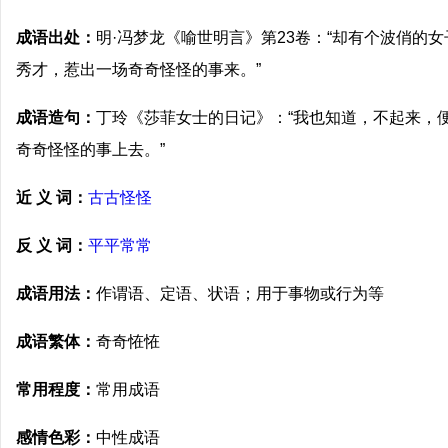
成语出处：
明·冯梦龙《喻世明言》第23卷：“却有个波俏的
秀才，惹出一场奇奇怪怪的事来。”
成语造句：
丁玲《莎菲女士的日记》：“我也知道，不起来，
奇奇怪怪的事上去。”
近 义 词：
古古怪怪
反 义 词：
平平常常
成语用法：
作谓语、定语、状语；用于事物或行为等
成语繁体：
奇奇恠恠
常用程度：
常用成语
感情色彩：
中性成语