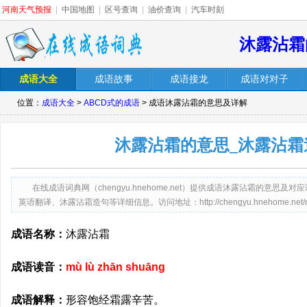
河南天气预报
|
中国地图
|
区号查询
|
油价查询
|
汽车时刻
沐露沾霜
成语大全
成语故事
成语接龙
成语对对子
位置：
成语大全
>
ABCD式的成语
> 成语沐露沾霜的意思及详解
沐露沾霜的意思_沐露沾霜
在线成语词典网（chengyu.hnehome.net）提供成语沐露沾霜的意
英语翻译、沐露沾霜造句等详细信息。访问地址：http://chengyu.hnehome.net/mulo
成语名称：
沐露沾霜
成语读音：
mù lù zhān shuāng
成语解释：
形容饱经霜露辛苦。