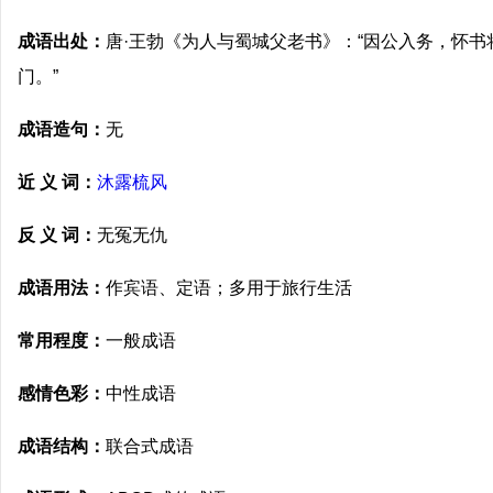
成语出处：
唐·王勃《为人与蜀城父老书》：“因公入务，怀
门。”
成语造句：
无
近 义 词：
沐露梳风
反 义 词：
无冤无仇
成语用法：
作宾语、定语；多用于旅行生活
常用程度：
一般成语
感情色彩：
中性成语
成语结构：
联合式成语