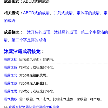
成语形式：
ABCD式的成语
相关查询：
ABCD式的成语
、
并列式成语
、
带沐字的成语
、
带
的成语
成语接龙：
、
沐开头的成语
、
沐结尾的成语
、
第三个字是沾的
语
、
第二个字是露的成语
沐露沾霜成语接龙
：
霜露之病
因感受风寒而引起的病。
霜露之感
指对父母或祖先的怀念。
霜露之悲
对父母先祖的悲思。
霜露之辰
指父母先人的生日。
霜露之思
指对父母或祖先的怀念。
霜气横秋
霜：秋霜。气：志气。比喻志气凛然，像秋霜一样严峻。
>>
查看全部沐露沾霜成语接龙的信息