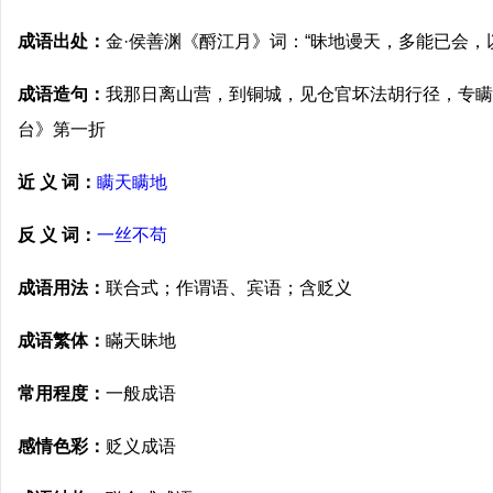
成语出处：
金·侯善渊《酹江月》词：“昧地谩天，多能已会，
成语造句：
我那日离山营，到铜城，见仓官坏法胡行径，专瞒
台》第一折
近 义 词：
瞒天瞒地
反 义 词：
一丝不苟
成语用法：
联合式；作谓语、宾语；含贬义
成语繁体：
瞞天昧地
常用程度：
一般成语
感情色彩：
贬义成语