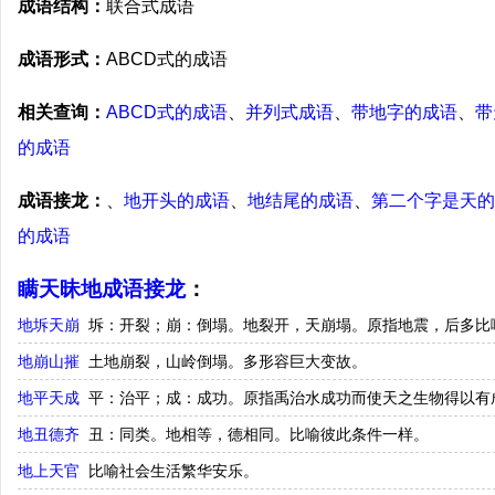
成语结构：
联合式成语
成语形式：
ABCD式的成语
相关查询：
ABCD式的成语
、
并列式成语
、
带地字的成语
、
带
的成语
成语接龙：
、
地开头的成语
、
地结尾的成语
、
第二个字是天的
的成语
瞒天昧地成语接龙
：
地坼天崩
坼：开裂；崩：倒塌。地裂开，天崩塌。原指地震，后多比
地崩山摧
土地崩裂，山岭倒塌。多形容巨大变故。
地平天成
平：治平；成：成功。原指禹治水成功而使天之生物得以有
地丑德齐
丑：同类。地相等，德相同。比喻彼此条件一样。
地上天官
比喻社会生活繁华安乐。