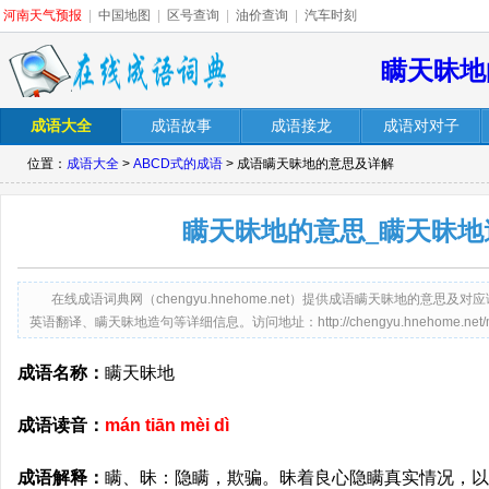
河南天气预报
|
中国地图
|
区号查询
|
油价查询
|
汽车时刻
瞒天昧地
成语大全
成语故事
成语接龙
成语对对子
位置：
成语大全
>
ABCD式的成语
> 成语瞒天昧地的意思及详解
瞒天昧地的意思_瞒天昧地
在线成语词典网（chengyu.hnehome.net）提供成语瞒天昧地的意
英语翻译、瞒天昧地造句等详细信息。访问地址：http://chengyu.hnehome.net/mant
成语名称：
瞒天昧地
成语读音：
mán tiān mèi dì
成语解释：
瞒、昧：隐瞒，欺骗。昧着良心隐瞒真实情况，以