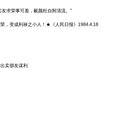
卖友求荣事可羞，靦颜枉自附清流。”
，变成利禄之小人！★《人民日报》1984.4.18
指出卖朋友谋利