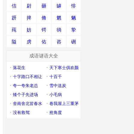
佶
尉
砸
罅
悱
趼
捭
脩
魍
魉
莼
妨
锷
徜
挚
隘
虏
佑
咨
硎
成语谜语大全
落花生
天下寒士俱欢颜
十字路口不相让
十百千
夸一夸朱老总
雪中送炭
矮个子先进场
小毛病
舍南舍北皆春水
卷我屋上三重茅
没有救驾
抢角度