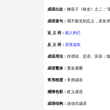
成语出处：
柳亚子《咏史》之二：“
成语造句：
我不能见利忘义，卖友求荣
近 义 词：
损人利己
反 义 词：
买笑追欢
成语用法：
作谓语、定语、宾语；
成语繁体：
賣友裘榮
常用程度：
常用成语
感情色彩：
贬义成语
成语结构：
连动式成语