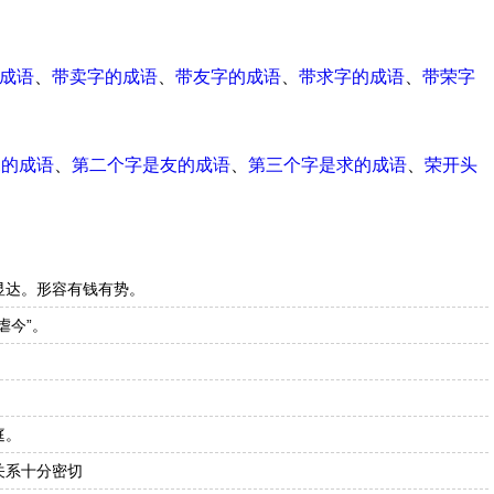
成语
、
带卖字的成语
、
带友字的成语
、
带求字的成语
、
带荣字
尾的成语
、
第二个字是友的成语
、
第三个字是求的成语
、
荣开头
显达。形容有钱有势。
虐今”。
庭。
关系十分密切