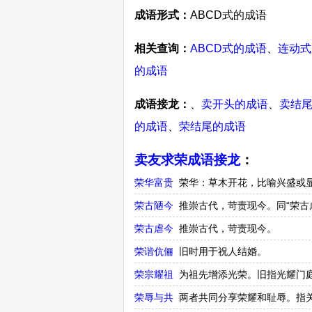
成语形式：
ABCD式的成语
相关查询：
ABCD式的成语
、
连动式
的成语
成语接龙：
、
卖开头的成语
、
卖结
的成语
、
荣结尾的成语
卖友求荣成语接龙
：
荣华富贵
荣华：草木开花，比喻兴盛或
荣古陋今
推崇古代，苛责现今。同“荣古
荣古虐今
推崇古代，苛责现今。
荣谐伉俪
旧时用于祝人结婚。
荣宗耀祖
为祖先增添光荣。旧指光耀门
荣辱与共
两者共同分享荣耀和耻辱。指