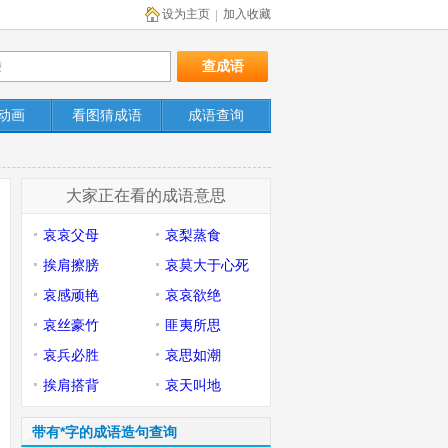
设为主页
加入收藏
|
动画
看图猜成语
成语查询
大家正在看的成语意思
哀哀父母
哀梨蒸食
挨肩擦膀
哀莫大于心死
哀感顽艳
哀哀欲绝
哀丝豪竹
匪夷所思
哀兵必胜
哀思如潮
挨肩搭背
哀天叫地
带有*字的成语造句查询