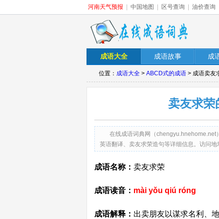
河南天气预报
|
中国地图
|
区号查询
|
油价查询
成语大全
成语故事
成
位置：
成语大全
>
ABCD式的成语
> 成语卖
卖友求荣
在线成语词典网（chengyu.hneho
英语翻译、卖友求荣造句等详细信息。访问地址：http://ch
成语名称：
卖友求荣
成语读音：
mài yǒu qiú róng
成语解释：
出卖朋友以谋求名利、