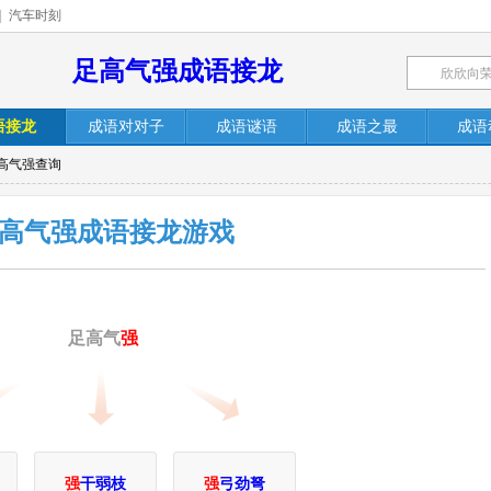
|
汽车时刻
足高气强成语接龙
语接龙
成语对对子
成语谜语
成语之最
成语
足高气强查询
高气强成语接龙游戏
足高气
强
强
干弱枝
强
弓劲弩