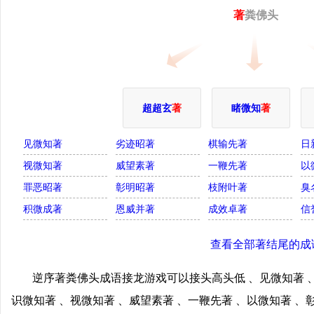
著
粪佛头
超超玄
著
睹微知
著
见微知著
劣迹昭著
棋输先著
日
视微知著
威望素著
一鞭先著
以
罪恶昭著
彰明昭著
枝附叶著
臭
积微成著
恩威并著
成效卓著
信
查看全部著结尾的成
逆序著粪佛头成语接龙游戏可以接头高头低 、见微知著 、
识微知著 、视微知著 、威望素著 、一鞭先著 、以微知著 、