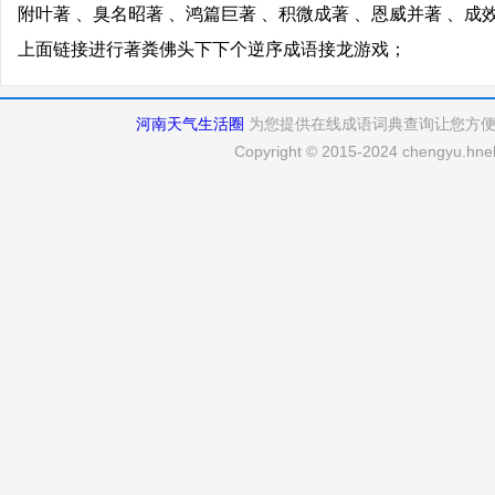
附叶著 、臭名昭著 、鸿篇巨著 、积微成著 、恩威并著 、成
上面链接进行著粪佛头下下个逆序成语接龙游戏；
河南天气生活圈
为您提供在线成语词典查询让您方
Copyright © 2015-2024 chengyu.hneh