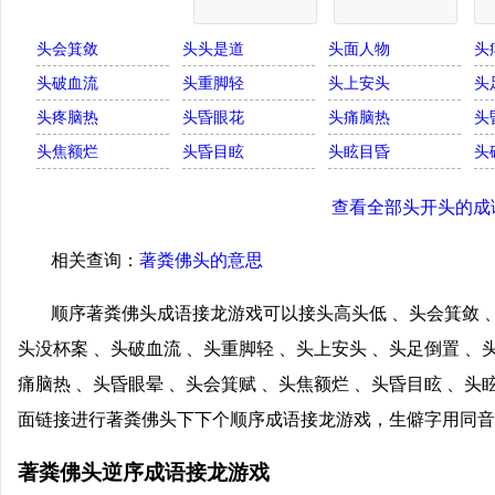
头会箕敛
头头是道
头面人物
头
头破血流
头重脚轻
头上安头
头
头疼脑热
头昏眼花
头痛脑热
头
头焦额烂
头昏目眩
头眩目昏
头
查看全部头开头的成
相关查询：
著粪佛头的意思
顺序著粪佛头成语接龙游戏可以接头高头低 、头会箕敛 、
头没杯案 、头破血流 、头重脚轻 、头上安头 、头足倒置 、
痛脑热 、头昏眼晕 、头会箕赋 、头焦额烂 、头昏目眩 、头
面链接进行著粪佛头下下个顺序成语接龙游戏，生僻字用同音
著粪佛头逆序成语接龙游戏