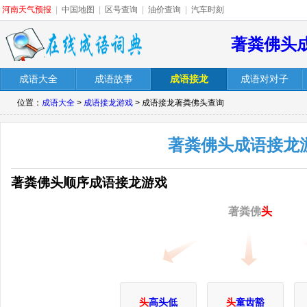
河南天气预报
|
中国地图
|
区号查询
|
油价查询
|
汽车时刻
著粪佛头
成语大全
成语故事
成语接龙
成语对对子
位置：
成语大全
>
成语接龙游戏
> 成语接龙著粪佛头查询
著粪佛头成语接龙
著粪佛头顺序成语接龙游戏
著粪佛
头
头
高头低
头
童齿豁