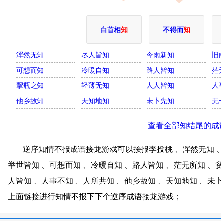
白首相
知
不得而
知
浑然无知
尽人皆知
今雨新知
旧
可想而知
冷暖自知
路人皆知
茫
挈瓶之知
轻薄无知
人人皆知
人
他乡故知
天知地知
未卜先知
无
查看全部知结尾的成
逆序知情不报成语接龙游戏可以接报李投桃 、浑然无知 、
举世皆知 、可想而知 、冷暖自知 、路人皆知 、茫无所知 、
人皆知 、人事不知 、人所共知 、他乡故知 、天知地知 、未
上面链接进行知情不报下下个逆序成语接龙游戏；