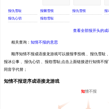
报仇雪耻
报雠雪恨
报仇雪恨
报
报仇心切
报怨雪耻
查看全部报开头的成
相关查询：
知情不报的意思
顺序知情不报成语接龙游戏可以接报李投桃 、报仇雪耻 、
报冰公事 、报仇心切 、报怨雪耻;点击上面链接进行知情不
同音字代替；
知情不报逆序成语接龙游戏
知
情不报