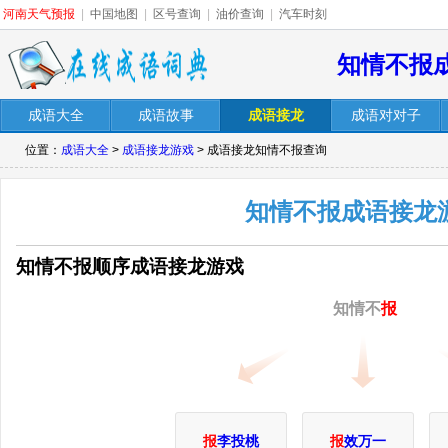
河南天气预报
|
中国地图
|
区号查询
|
油价查询
|
汽车时刻
知情不报
成语大全
成语故事
成语接龙
成语对对子
位置：
成语大全
>
成语接龙游戏
> 成语接龙知情不报查询
知情不报成语接龙
知情不报顺序成语接龙游戏
知情不
报
报
李投桃
报
效万一