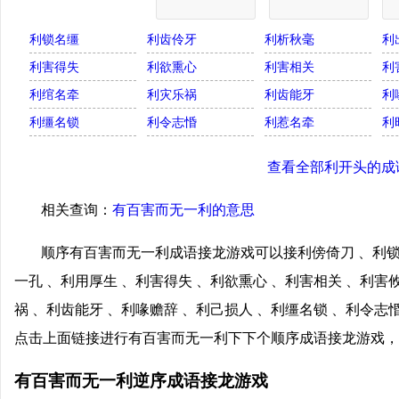
利锁名缰
利齿伶牙
利析秋毫
利
利害得失
利欲熏心
利害相关
利
利绾名牵
利灾乐祸
利齿能牙
利
利缰名锁
利令志惛
利惹名牵
利
查看全部利开头的成
相关查询：
有百害而无一利的意思
顺序有百害而无一利成语接龙游戏可以接利傍倚刀 、利锁
一孔 、利用厚生 、利害得失 、利欲熏心 、利害相关 、利害
祸 、利齿能牙 、利喙赡辞 、利己损人 、利缰名锁 、利令志惛
点击上面链接进行有百害而无一利下下个顺序成语接龙游戏，
有百害而无一利逆序成语接龙游戏