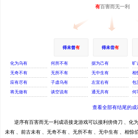
有
百害而无一利
得未曾
有
得未尝
有
化为乌有
何所不有
据为己有
旷
无奇不有
无所不有
无中生有
相
应有尽有
子虚乌有
左宜右有
包
将无做有
谈空说有
通无共有
何
查看全部有结尾的成
逆序有百害而无一利成语接龙游戏可以接利傍倚刀 、化为
未有 、前古未有 、无奇不有 、无所不有 、无中生有 、相惊