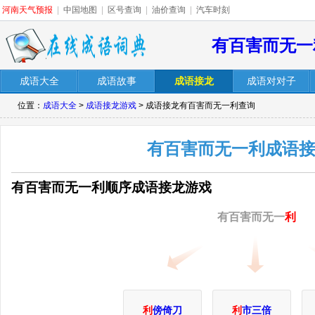
河南天气预报
|
中国地图
|
区号查询
|
油价查询
|
汽车时刻
有百害而无一
成语大全
成语故事
成语接龙
成语对对子
位置：
成语大全
>
成语接龙游戏
> 成语接龙有百害而无一利查询
有百害而无一利成语
有百害而无一利顺序成语接龙游戏
有百害而无一
利
利
傍倚刀
利
市三倍