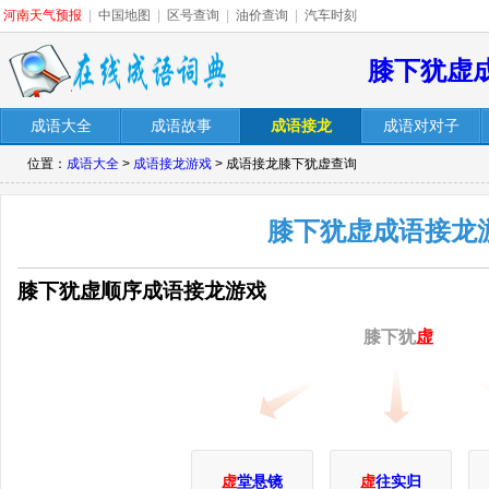
河南天气预报
|
中国地图
|
区号查询
|
油价查询
|
汽车时刻
膝下犹虚
成语大全
成语故事
成语接龙
成语对对子
位置：
成语大全
>
成语接龙游戏
> 成语接龙膝下犹虚查询
膝下犹虚成语接龙
膝下犹虚顺序成语接龙游戏
膝下犹
虚
虚
堂悬镜
虚
往实归