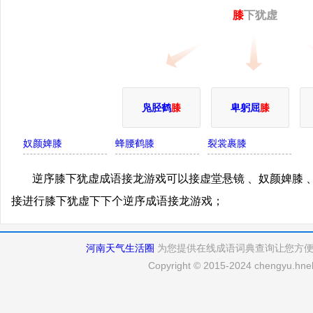
膝
下犹虚
凫胫鹤
膝
卑躬屈
膝
奴颜婢膝
蜂腰鹤膝
裂裳裹膝
逆序膝下犹虚成语接龙游戏可以接虚堂悬镜 、奴颜婢膝 
接进行膝下犹虚下下个逆序成语接龙游戏；
河南天气生活圈
为您提供在线成语词典查询让您方
Copyright © 2015-2024 chengyu.hneh