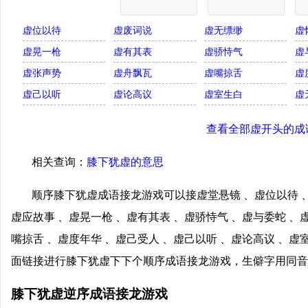
虚位以待
虚废词说
虚无缥缈
虚
虚晃一枪
虚有其表
虚骄恃气
虚
虚张声势
虚舟飘瓦
虚嘴掠舌
虚
虚己以听
虚论高议
虚室生白
虚
查看全部虚开头的成
相关查询：
膝下犹虚的意思
顺序膝下犹虚成语接龙游戏可以接虚堂悬镜 、虚位以待 、
虚应故事 、虚晃一枪 、虚有其表 、虚骄恃气 、虚与委蛇 、
嘴掠舌 、虚度年华 、虚己受人 、虚己以听 、虚论高议 、虚
面链接进行膝下犹虚下下个顺序成语接龙游戏，生僻字用同音
膝下犹虚逆序成语接龙游戏