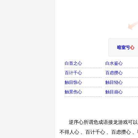
暗室亏
心
白首之心
白水鉴心
百计千心
百虑攒心
触目惊心
触目恸心
触景伤心
触目崩心
逆序心所谓危成语接龙游戏可以接
不得人心 、百计千心 、百虑攒心 、