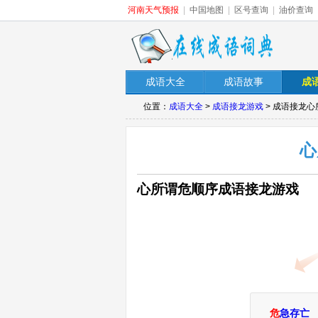
河南天气预报
|
中国地图
|
区号查询
|
油价查询
成语大全
成语故事
成
位置：
成语大全
>
成语接龙游戏
> 成语接龙
心
心所谓危顺序成语接龙游戏
危
急存亡