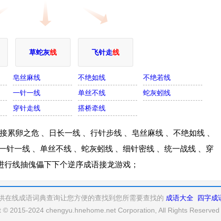
草蛇灰
线
飞针走
线
皂丝麻线
不绝如线
不绝若线
一针一线
单丝不线
蛇灰蚓线
穿针走线
搭桥牵线
累卵之危 、日长一线 、行针步线 、皂丝麻线 、不绝如线 、
一针一线 、单丝不线 、蛇灰蚓线 、细针密线 、统一战线 、穿
接进行线抽傀儡下下个逆序成语接龙游戏；
供在线成语词典查询让您方便的查找到您所需要查找的
成语大全
四字成
t © 2015-2024 chengyu.hnehome.net Corporation, All Rights Reserve