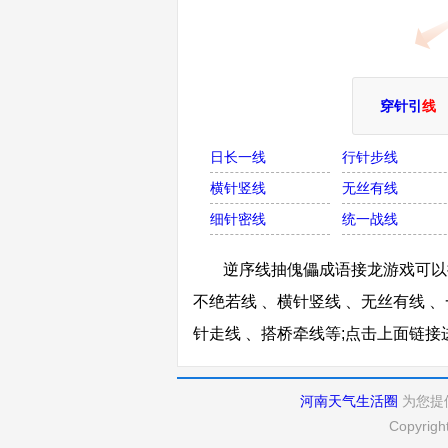
穿针引
线
日长一线
行针步线
横针竖线
无丝有线
细针密线
统一战线
逆序线抽傀儡成语接龙游戏可以接
不绝若线 、横针竖线 、无丝有线 、
针走线 、搭桥牵线等;点击上面链
河南天气生活圈
为您提
Copyrigh