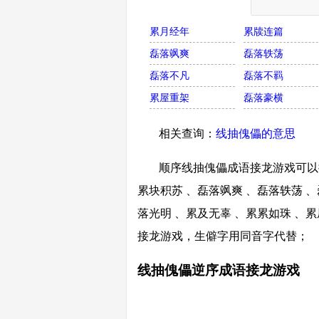
累月经年
累牍连篇
磊落飒爽
磊落轶荡
磊落不凡
磊落不羁
累屋重架
磊落豪横
相关查询：
线抽傀儡的意思
顺序线抽傀儡成语接龙游戏可以接
累块积苏 、磊落飒爽 、磊落轶荡 、
落光明 、累及无辜 、累累如珠 、
接龙游戏，生僻字用同音字代替；
线抽傀儡逆序成语接龙游戏