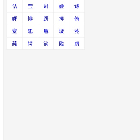
佶
莹
尉
砸
罅
睬
悱
趼
捭
脩
窒
魍
魉
璇
荛
莼
锷
徜
隘
虏