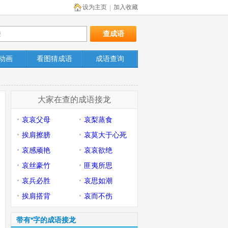
设为主页
加入收藏
|
动画
看图猜成语
成语查询
大家在查的成语接龙
哀哀父母
哀梨蒸食
挨肩擦膀
哀莫大于心死
哀感顽艳
哀哀欲绝
哀丝豪竹
匪夷所思
哀兵必胜
哀思如潮
挨肩搭背
哀而不伤
带有*字的成语接龙