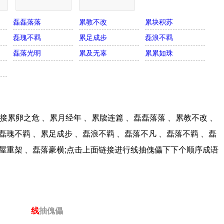
磊磊落落
累教不改
累块积苏
磊瑰不羁
累足成步
磊浪不羁
磊落光明
累及无辜
累累如珠
累卵之危 、累月经年 、累牍连篇 、磊磊落落 、累教不改 、
磊瑰不羁 、累足成步 、磊浪不羁 、磊落不凡 、磊落不羁 、磊
累屋重架 、磊落豪横;点击上面链接进行线抽傀儡下下个顺序成语
线
抽傀儡