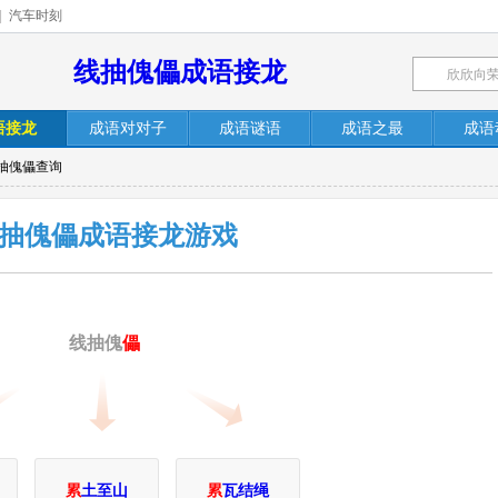
|
汽车时刻
线抽傀儡成语接龙
语接龙
成语对对子
成语谜语
成语之最
成语
线抽傀儡查询
抽傀儡成语接龙游戏
线抽傀
儡
累
土至山
累
瓦结绳