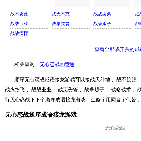
战不旋踵
战无不克
战战栗栗
战
战战业业
战栗失箸
战争贩子
战
战战慄慄
查看全部战开头的成
相关查询：
无心恋战的意思
顺序无心恋战成语接龙游戏可以接战天斗地 、战不旋踵 、
战火纷飞 、战战业业 、战栗失箸 、战争贩子 、战略战术 、
行无心恋战下下个顺序成语接龙游戏，生僻字用同音字代替；
无心恋战逆序成语接龙游戏
无
心恋战