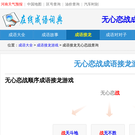
河南天气预报
|
中国地图
|
区号查询
|
油价查询
|
汽车时刻
无心恋战
成语大全
成语故事
成语接龙
成语对对子
位置：
成语大全
>
成语接龙游戏
> 成语接龙无心恋战查询
无心恋战成语接龙
无心恋战顺序成语接龙游戏
无心恋
战
战
天斗地
战
无不胜