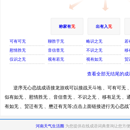
称家有
无
出有入
无
可有可无
聊胜于无
略识之无
若
慰情胜无
音信杳无
不识之无
移
仅识之无
视有若无
视有如无
贸
查看全部无结尾的成
逆序无心恋战成语接龙游戏可以接战天斗地 、可有可无 、
似有如无 、慰情胜无 、音信杳无 、不识之无 、移有足无 、
有如无 、贸迁有无 、懋迁有无等;点击上面链接进行无心恋
河南天气生活圈
为您提供在线成语词典查询让您方