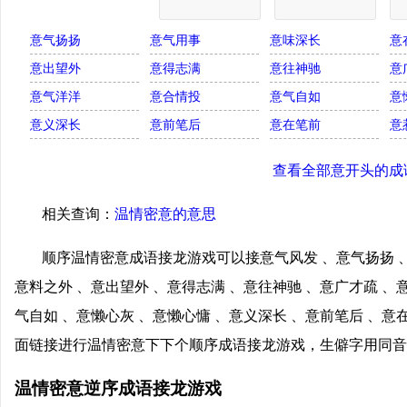
意气扬扬
意气用事
意味深长
意
意出望外
意得志满
意往神驰
意
意气洋洋
意合情投
意气自如
意
意义深长
意前笔后
意在笔前
意
查看全部意开头的成
相关查询：
温情密意的意思
顺序温情密意成语接龙游戏可以接意气风发 、意气扬扬 、
意料之外 、意出望外 、意得志满 、意往神驰 、意广才疏 、
气自如 、意懒心灰 、意懒心慵 、意义深长 、意前笔后 、意
面链接进行温情密意下下个顺序成语接龙游戏，生僻字用同音
温情密意逆序成语接龙游戏