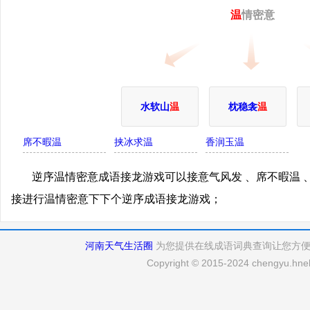
温
情密意
水软山
温
枕稳衾
温
席不暇温
挟冰求温
香润玉温
逆序温情密意成语接龙游戏可以接意气风发 、席不暇温 
接进行温情密意下下个逆序成语接龙游戏；
河南天气生活圈
为您提供在线成语词典查询让您方
Copyright © 2015-2024 chengyu.hneh