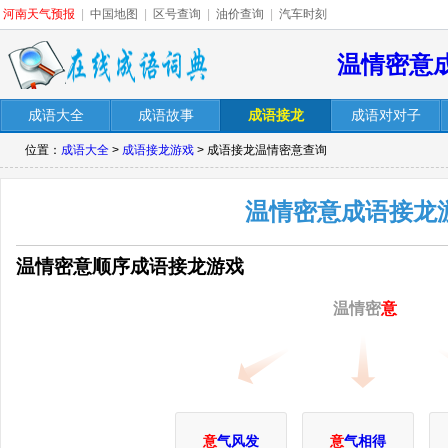
河南天气预报
|
中国地图
|
区号查询
|
油价查询
|
汽车时刻
温情密意
成语大全
成语故事
成语接龙
成语对对子
位置：
成语大全
>
成语接龙游戏
> 成语接龙温情密意查询
温情密意成语接龙
温情密意顺序成语接龙游戏
温情密
意
意
气风发
意
气相得