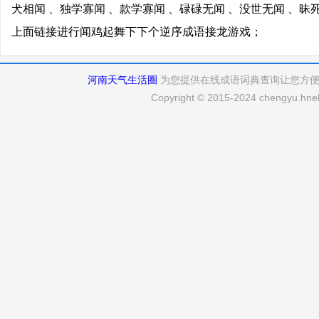
犬相闻 、独学寡闻 、款学寡闻 、碌碌无闻 、没世无闻 、昧
上面链接进行闻鸡起舞下下个逆序成语接龙游戏；
河南天气生活圈
为您提供在线成语词典查询让您方
Copyright © 2015-2024 chengyu.hneh