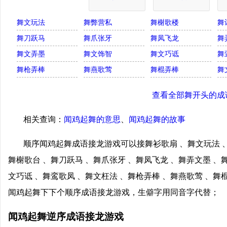
舞文玩法
舞弊营私
舞榭歌楼
舞
舞刀跃马
舞爪张牙
舞凤飞龙
舞
舞文弄墨
舞文饰智
舞文巧诋
舞
舞枪弄棒
舞燕歌莺
舞棍弄棒
舞
查看全部舞开头的成
相关查询：
闻鸡起舞的意思
、
闻鸡起舞的故事
顺序闻鸡起舞成语接龙游戏可以接舞衫歌扇 、舞文玩法 、
舞榭歌台 、舞刀跃马 、舞爪张牙 、舞凤飞龙 、舞弄文墨 、
文巧诋 、舞鸾歌凤 、舞文枉法 、舞枪弄棒 、舞燕歌莺 、舞
闻鸡起舞下下个顺序成语接龙游戏，生僻字用同音字代替；
闻鸡起舞逆序成语接龙游戏