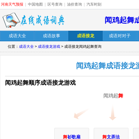
河南天气预报
|
中国地图
|
区号查询
|
油价查询
|
汽车时刻
闻鸡起舞
成语大全
成语故事
成语接龙
成语对对子
位置：
成语大全
>
成语接龙游戏
> 成语接龙闻鸡起舞查询
闻鸡起舞成语接龙
闻鸡起舞顺序成语接龙游戏
闻鸡起
舞
舞
衫歌扇
舞
文弄法