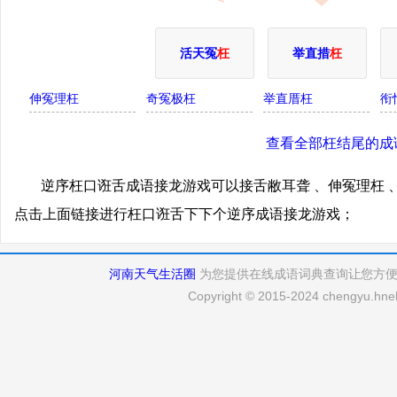
活天冤
枉
举直措
枉
伸冤理枉
奇冤极枉
举直厝枉
衔
查看全部枉结尾的成
逆序枉口诳舌成语接龙游戏可以接舌敝耳聋 、伸冤理枉 、
点击上面链接进行枉口诳舌下下个逆序成语接龙游戏；
河南天气生活圈
为您提供在线成语词典查询让您方
Copyright © 2015-2024 chengyu.hneh