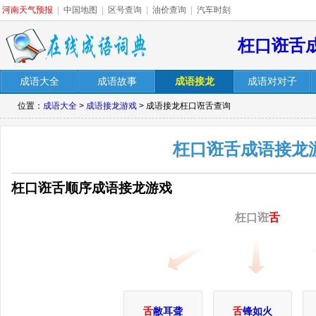
河南天气预报
|
中国地图
|
区号查询
|
油价查询
|
汽车时刻
枉口诳舌
成语大全
成语故事
成语接龙
成语对对子
位置：
成语大全
>
成语接龙游戏
> 成语接龙枉口诳舌查询
枉口诳舌成语接龙
枉口诳舌顺序成语接龙游戏
枉口诳
舌
舌
敝耳聋
舌
锋如火