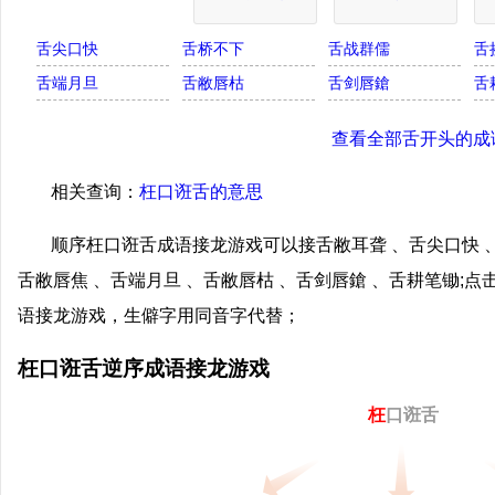
舌尖口快
舌桥不下
舌战群儒
舌
舌端月旦
舌敝唇枯
舌剑唇鎗
舌
查看全部舌开头的成
相关查询：
枉口诳舌的意思
顺序枉口诳舌成语接龙游戏可以接舌敝耳聋 、舌尖口快 、
舌敝唇焦 、舌端月旦 、舌敝唇枯 、舌剑唇鎗 、舌耕笔锄;
语接龙游戏，生僻字用同音字代替；
枉口诳舌逆序成语接龙游戏
枉
口诳舌