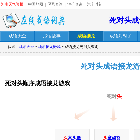
河南天气预报
|
中国地图
|
区号查询
|
油价查询
|
汽车时刻
死对头成
成语大全
成语故事
成语接龙
成语对对子
位置：
成语大全
>
成语接龙游戏
> 成语接龙死对头查询
死对头成语接龙
死对头顺序成语接龙游戏
死对
头
头
高头低
头
童齿豁