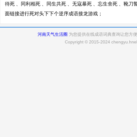
待死 、同利相死 、同生共死 、无寇暴死 、忘生舍死 、靴刀
面链接进行死对头下下个逆序成语接龙游戏；
河南天气生活圈
为您提供在线成语词典查询让您方
Copyright © 2015-2024 chengyu.hneh