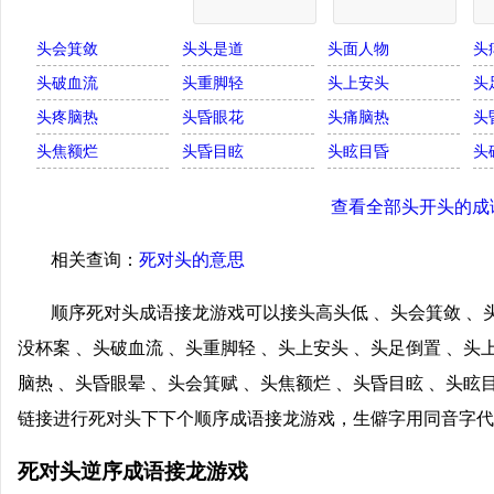
头会箕敛
头头是道
头面人物
头
头破血流
头重脚轻
头上安头
头
头疼脑热
头昏眼花
头痛脑热
头
头焦额烂
头昏目眩
头眩目昏
头
查看全部头开头的成
相关查询：
死对头的意思
顺序死对头成语接龙游戏可以接头高头低 、头会箕敛 、头
没杯案 、头破血流 、头重脚轻 、头上安头 、头足倒置 、头
脑热 、头昏眼晕 、头会箕赋 、头焦额烂 、头昏目眩 、头眩
链接进行死对头下下个顺序成语接龙游戏，生僻字用同音字代
死对头逆序成语接龙游戏