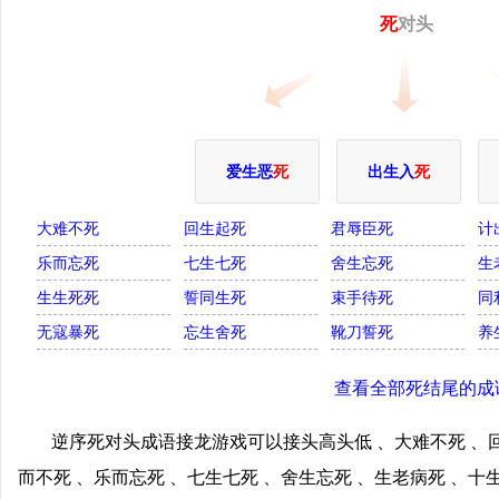
死
对头
爱生恶
死
出生入
死
大难不死
回生起死
君辱臣死
计
乐而忘死
七生七死
舍生忘死
生
生生死死
誓同生死
束手待死
同
无寇暴死
忘生舍死
靴刀誓死
养
查看全部死结尾的成
逆序死对头成语接龙游戏可以接头高头低 、大难不死 、回
而不死 、乐而忘死 、七生七死 、舍生忘死 、生老病死 、十