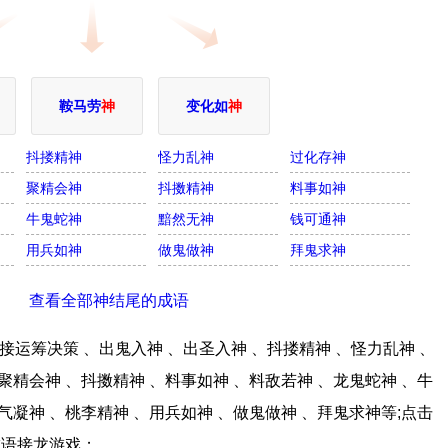
鞍马劳
神
变化如
神
抖搂精神
怪力乱神
过化存神
聚精会神
抖擞精神
料事如神
牛鬼蛇神
黯然无神
钱可通神
用兵如神
做鬼做神
拜鬼求神
查看全部神结尾的成语
运筹决策 、出鬼入神 、出圣入神 、抖搂精神 、怪力乱神 、
聚精会神 、抖擞精神 、料事如神 、料敌若神 、龙鬼蛇神 、牛
气凝神 、桃李精神 、用兵如神 、做鬼做神 、拜鬼求神等;点击
成语接龙游戏；