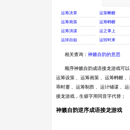
运筹决算
运策帷幄
运筹画策
运筹帏幄
运筹演谋
运之掌上
运掉自如
运转时来
相关查询：
神籁自韵的意思
顺序神籁自韵成语接龙游戏可以接
运筹设策 、运筹画策 、运筹帏幄 、
乖时蹇 、运筹制胜 、运计铺谋 、
接龙游戏，生僻字用同音字代替；
神籁自韵逆序成语接龙游戏