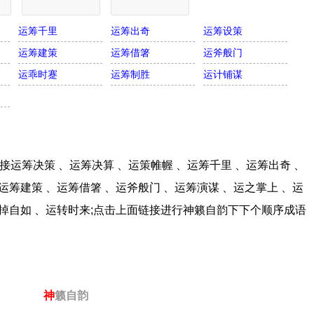
运筹千里
运筹出奇
运筹设策
运筹建策
运筹借箸
运斧般门
运乖时蹇
运筹制胜
运计铺谋
运筹决策 、运筹决算 、运策帷幄 、运筹千里 、运筹出奇 、
运筹建策 、运筹借箸 、运斧般门 、运筹演谋 、运之掌上 、运
运掉自如 、运转时来;点击上面链接进行神籁自韵下下个顺序成语
神
籁自韵