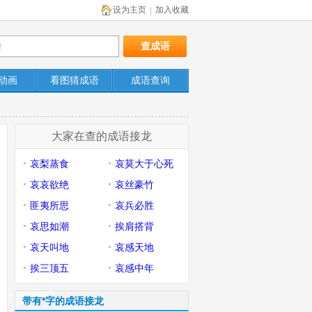
设为主页
加入收藏
|
动画
看图猜成语
成语查询
大家在查的成语接龙
哀梨蒸食
哀莫大于心死
哀哀欲绝
哀丝豪竹
匪夷所思
哀兵必胜
哀思如潮
挨肩搭背
哀天叫地
哀感天地
挨三顶五
哀感中年
带有*字的成语接龙