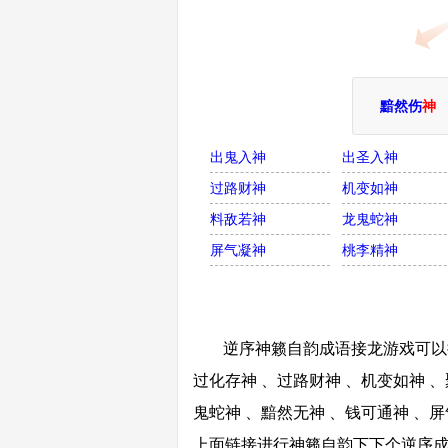
黯然伤
神
出鬼入神
出圣入神
过路财神
机变如神
料敌若神
龙鬼蛇神
屏气凝神
桃李精神
逆序神籁自韵成语接龙游戏可以接
过化存神 、过路财神 、机变如神 、
鬼蛇神 、黯然无神 、钱可通神 、屏
上面链接进行神籁自韵下下个逆序