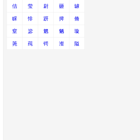
佶
莹
尉
砸
罅
睬
悱
趼
捭
脩
窒
毖
魍
魉
璇
荛
莼
锷
瀣
隘