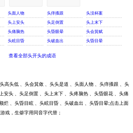
头面人物
头痒搔跟
头没杯案
头上安头
头足倒置
头上末下
头痛脑热
头昏眼晕
头会箕赋
头眩目昏
头破血出
头昏目晕
查看全部头开头的成语
高头低 、头会箕敛 、头头是道 、头面人物 、头痒搔跟 、头
上安头 、头足倒置 、头上末下 、头疼脑热 、头昏眼花 、头痛
额烂 、头昏目眩 、头眩目昏 、头破血出 、头昏目晕;点击上面
龙游戏，生僻字用同音字代替；