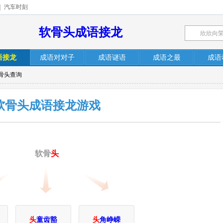
|
汽车时刻
软骨头成语接龙
语接龙
成语对对子
成语谜语
成语之最
成语
骨头查询
软骨头成语接龙游戏
软骨
头
头
童齿豁
头
角峥嵘