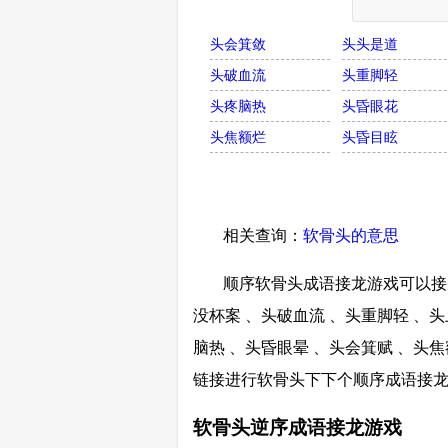
头会箕敛
头头是道
头破血流
头重脚轻
头疼脑热
头昏眼花
头焦额烂
头昏目眩
相关查询：
软骨头的意思
顺序软骨头成语接龙游戏可以接头
没杯案 、头破血流 、头重脚轻 、头
脑热 、头昏眼晕 、头会箕赋 、头焦
链接进行软骨头下下个顺序成语接
软骨头逆序成语接龙游戏