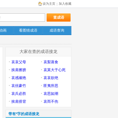
设为主页
加入收藏
|
动画
看图猜成语
成语查询
大家在查的成语接龙
哀哀父母
哀梨蒸食
挨肩擦膀
哀莫大于心死
哀感顽艳
哀哀欲绝
哀丝豪竹
匪夷所思
哀兵必胜
哀思如潮
挨肩搭背
哀而不伤
带有*字的成语接龙