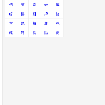
佶
莹
尉
砸
罅
睬
悱
趼
捭
脩
窒
魍
魉
璇
荛
莼
锷
徜
隘
虏