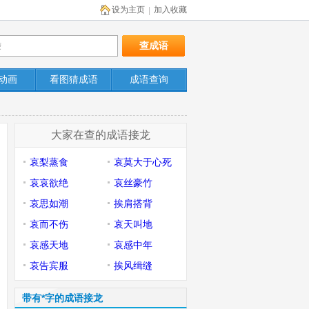
设为主页
加入收藏
|
动画
看图猜成语
成语查询
大家在查的成语接龙
哀梨蒸食
哀莫大于心死
哀哀欲绝
哀丝豪竹
哀思如潮
挨肩搭背
哀而不伤
哀天叫地
哀感天地
哀感中年
哀告宾服
挨风缉缝
带有*字的成语接龙