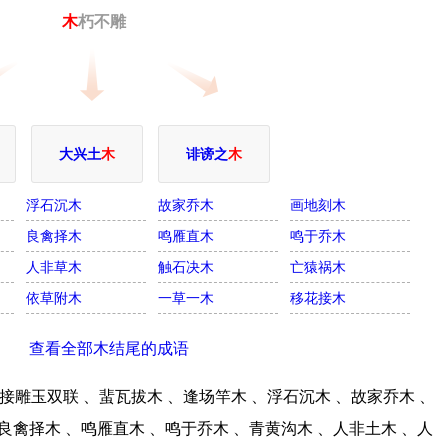
木
朽不雕
大兴土
木
诽谤之
木
浮石沉木
故家乔木
画地刻木
良禽择木
鸣雁直木
鸣于乔木
人非草木
触石决木
亡猿祸木
依草附木
一草一木
移花接木
查看全部木结尾的成语
雕玉双联 、蜚瓦拔木 、逢场竿木 、浮石沉木 、故家乔木 、
良禽择木 、鸣雁直木 、鸣于乔木 、青黄沟木 、人非土木 、人