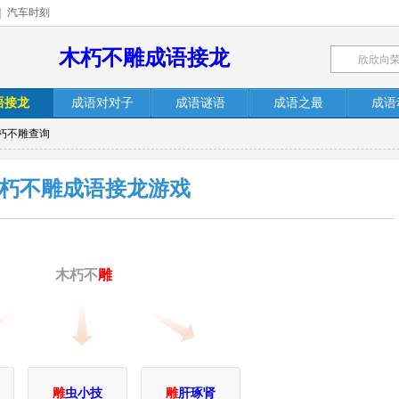
|
汽车时刻
木朽不雕成语接龙
语接龙
成语对对子
成语谜语
成语之最
成语
木朽不雕查询
朽不雕成语接龙游戏
木朽不
雕
雕
虫小技
雕
肝琢肾