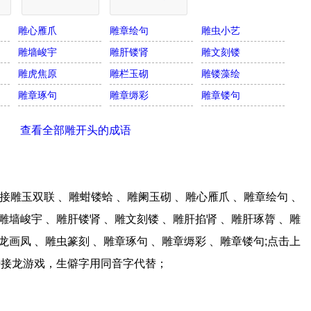
雕心雁爪
雕章绘句
雕虫小艺
雕墙峻宇
雕肝镂肾
雕文刻镂
雕虎焦原
雕栏玉砌
雕镂藻绘
雕章琢句
雕章缛彩
雕章镂句
查看全部雕开头的成语
雕玉双联 、雕蚶镂蛤 、雕阑玉砌 、雕心雁爪 、雕章绘句 、
雕墙峻宇 、雕肝镂肾 、雕文刻镂 、雕肝掐肾 、雕肝琢膂 、雕
龙画凤 、雕虫篆刻 、雕章琢句 、雕章缛彩 、雕章镂句;点击上
语接龙游戏，生僻字用同音字代替；