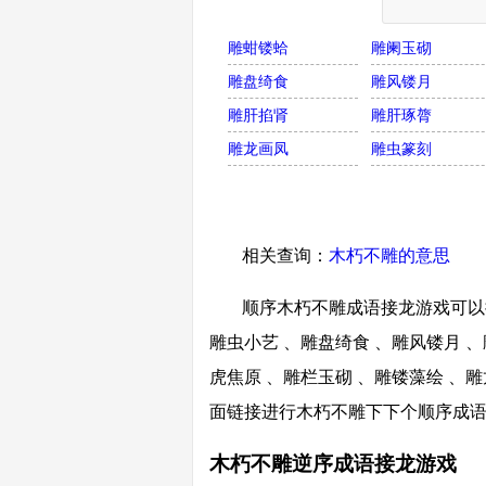
雕蚶镂蛤
雕阑玉砌
雕盘绮食
雕风镂月
雕肝掐肾
雕肝琢膂
雕龙画凤
雕虫篆刻
相关查询：
木朽不雕的意思
顺序木朽不雕成语接龙游戏可以接
雕虫小艺 、雕盘绮食 、雕风镂月 、
虎焦原 、雕栏玉砌 、雕镂藻绘 、雕
面链接进行木朽不雕下下个顺序成
木朽不雕逆序成语接龙游戏