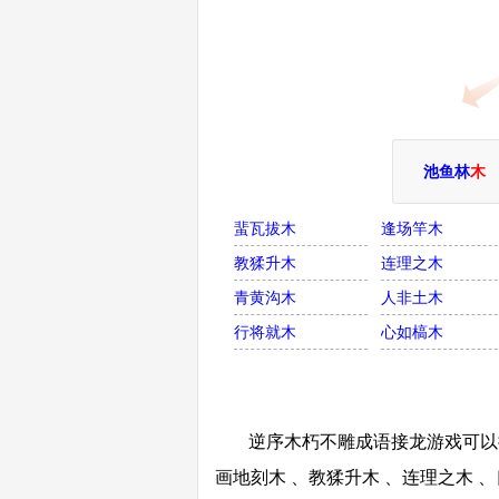
池鱼林
木
蜚瓦拔木
逢场竿木
教猱升木
连理之木
青黄沟木
人非土木
行将就木
心如槁木
逆序木朽不雕成语接龙游戏可以接
画地刻木 、教猱升木 、连理之木 、