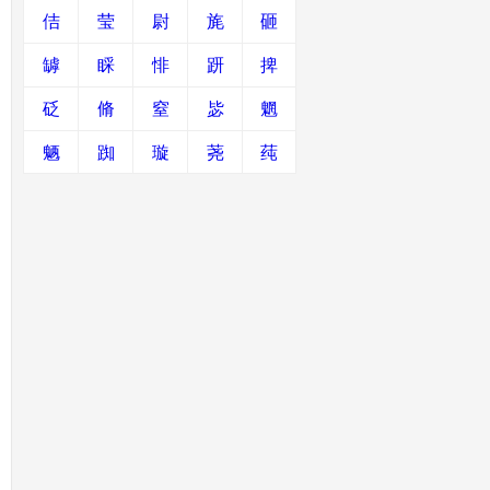
佶
莹
尉
旄
砸
罅
睬
悱
趼
捭
砭
脩
窒
毖
魍
魉
踟
璇
荛
莼