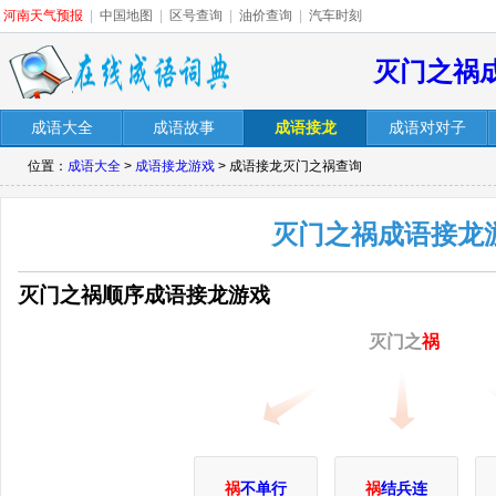
河南天气预报
|
中国地图
|
区号查询
|
油价查询
|
汽车时刻
灭门之祸
成语大全
成语故事
成语接龙
成语对对子
位置：
成语大全
>
成语接龙游戏
> 成语接龙灭门之祸查询
灭门之祸成语接龙
灭门之祸顺序成语接龙游戏
灭门之
祸
祸
不单行
祸
结兵连