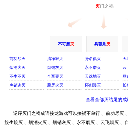
灭
门之祸
不可磨
灭
兵强则
灭
前功尽灭
清净寂灭
身名俱灭
天
烟消火灭
烟销灰灭
永不磨灭
云
不生不灭
全军覆灭
天诛地灭
亘
声销迹灭
薪尽火灭
怀刺漫灭
长
查看全部灭结尾的成
逆序灭门之祸成语接龙游戏可以接祸不单行 、前功尽灭 、
旋生旋灭 、烟消火灭 、烟销灰灭 、永不磨灭 、云飞烟灭 、