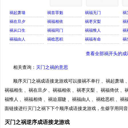
祸起萧墙
祸首罪魁
祸福无门
祸
祸在旦夕
祸福相依
祸枣灾梨
祸
祸从口生
祸福同门
祸福惟人
祸
祸福由人
祸稔恶积
祸福有命
祸
查看全部祸开头的成
相关查询：
灭门之祸的意思
顺序灭门之祸成语接龙游戏可以接祸不单行 、祸起萧墙 、
祸福相生 、祸在旦夕 、祸福相依 、祸枣灾梨 、祸福倚伏 、
福惟人 、祸福相倚 、祸迫眉睫 、祸福由人 、祸稔恶积 、祸
面链接进行灭门之祸下下个顺序成语接龙游戏，生僻字用同音
灭门之祸逆序成语接龙游戏