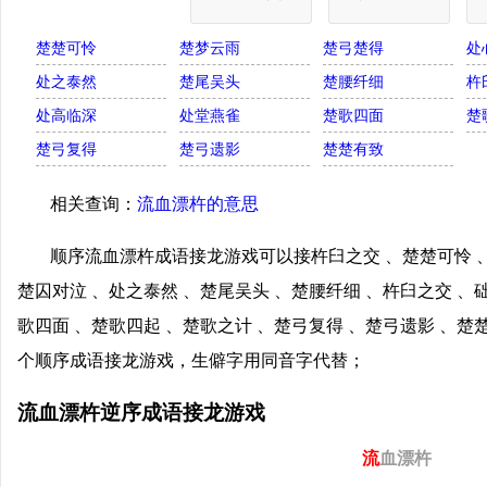
楚楚可怜
楚梦云雨
楚弓楚得
处
处之泰然
楚尾吴头
楚腰纤细
杵
处高临深
处堂燕雀
楚歌四面
楚
楚弓复得
楚弓遗影
楚楚有致
相关查询：
流血漂杵的意思
顺序流血漂杵成语接龙游戏可以接杵臼之交 、楚楚可怜 、
楚囚对泣 、处之泰然 、楚尾吴头 、楚腰纤细 、杵臼之交 、
歌四面 、楚歌四起 、楚歌之计 、楚弓复得 、楚弓遗影 、
个顺序成语接龙游戏，生僻字用同音字代替；
流血漂杵逆序成语接龙游戏
流
血漂杵