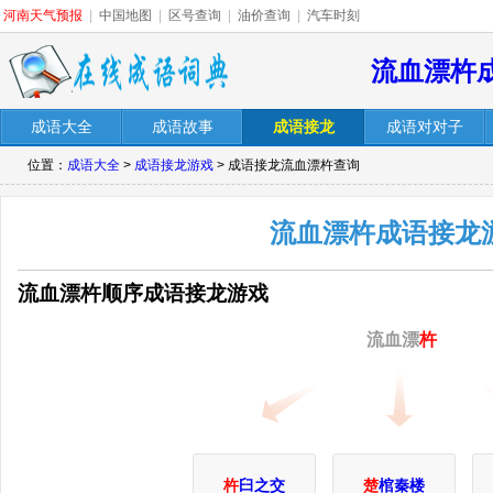
河南天气预报
|
中国地图
|
区号查询
|
油价查询
|
汽车时刻
流血漂杵
成语大全
成语故事
成语接龙
成语对对子
位置：
成语大全
>
成语接龙游戏
> 成语接龙流血漂杵查询
流血漂杵成语接龙
流血漂杵顺序成语接龙游戏
流血漂
杵
杵
臼之交
楚
棺秦楼