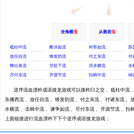
沧海横
流
从善若
流
砥柱中流
断决如流
对答如流
跌
放任自流
锋发韵流
付之东流
付
蜂出泉流
甘处下流
洪水横流
击
尽付东流
开源节流
扣楫中流
纳
逆序流血漂杵成语接龙游戏可以接杵臼之交 、砥柱中流 、
东播西流 、放任自流 、锋发韵流 、付之东流 、付诸东流 、
水横流 、击楫中流 、谏争如流 、尽付东流 、开源节流 、扣
上面链接进行流血漂杵下下个逆序成语接龙游戏；