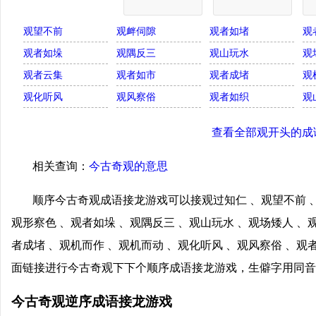
观望不前
观衅伺隙
观者如堵
观
观者如垛
观隅反三
观山玩水
观
观者云集
观者如市
观者成堵
观
观化听风
观风察俗
观者如织
观
查看全部观开头的成
相关查询：
今古奇观的意思
顺序今古奇观成语接龙游戏可以接观过知仁 、观望不前 、
观形察色 、观者如垛 、观隅反三 、观山玩水 、观场矮人 、
者成堵 、观机而作 、观机而动 、观化听风 、观风察俗 、观
面链接进行今古奇观下下个顺序成语接龙游戏，生僻字用同音
今古奇观逆序成语接龙游戏