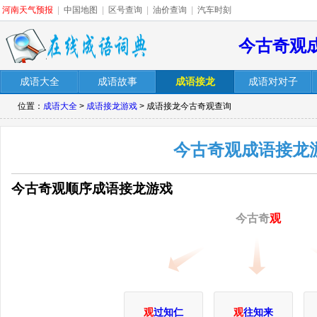
河南天气预报
|
中国地图
|
区号查询
|
油价查询
|
汽车时刻
今古奇观
成语大全
成语故事
成语接龙
成语对对子
位置：
成语大全
>
成语接龙游戏
> 成语接龙今古奇观查询
今古奇观成语接龙
今古奇观顺序成语接龙游戏
今古奇
观
观
过知仁
观
往知来