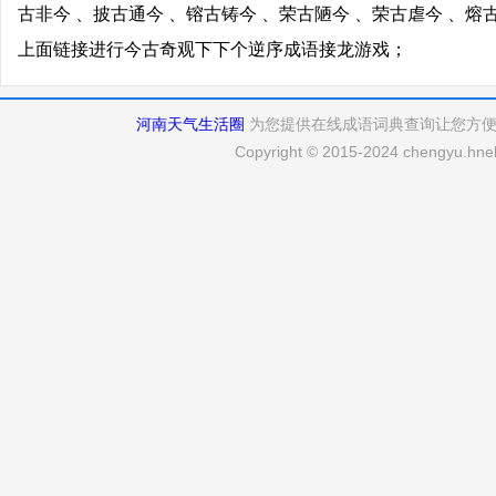
古非今 、披古通今 、镕古铸今 、荣古陋今 、荣古虐今 、熔
上面链接进行今古奇观下下个逆序成语接龙游戏；
河南天气生活圈
为您提供在线成语词典查询让您方
Copyright © 2015-2024 chengyu.hneh