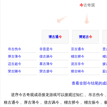
今
古奇观
博古通
今
博览古
今
吊古伤今
非昔是今
亘古通今
贵
厚古薄今
借古讽今
稽古揆今
稽
迈古超今
慕古薄今
泥古非今
披
荣古陋今
荣古虐今
熔古铸今
茹
查看全部今结尾的成
逆序今古奇观成语接龙游戏可以接观过知仁 、吊古伤今 、
格古通今 、厚古薄今 、借古讽今 、稽古揆今 、稽古振今 、