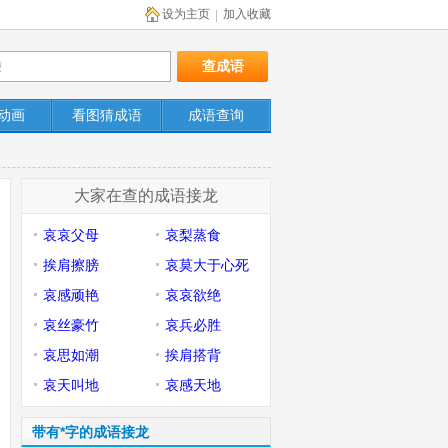
设为主页
加入收藏
|
动画
看图猜成语
成语查询
大家在查的成语接龙
哀哀父母
哀梨蒸食
挨肩擦膀
哀莫大于心死
哀感顽艳
哀哀欲绝
哀丝豪竹
哀兵必胜
哀思如潮
挨肩搭背
哀天叫地
哀感天地
带有*字的成语接龙