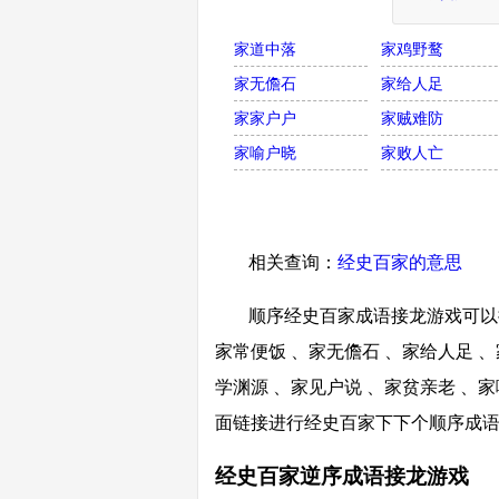
家道中落
家鸡野鹜
家无儋石
家给人足
家家户户
家贼难防
家喻户晓
家败人亡
相关查询：
经史百家的意思
顺序经史百家成语接龙游戏可以接
家常便饭 、家无儋石 、家给人足 、
学渊源 、家见户说 、家贫亲老 、家
面链接进行经史百家下下个顺序成
经史百家逆序成语接龙游戏