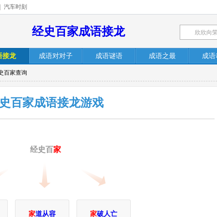
|
汽车时刻
经史百家成语接龙
语接龙
成语对对子
成语谜语
成语之最
成语
经史百家查询
史百家成语接龙游戏
经史百
家
家
道从容
家
破人亡