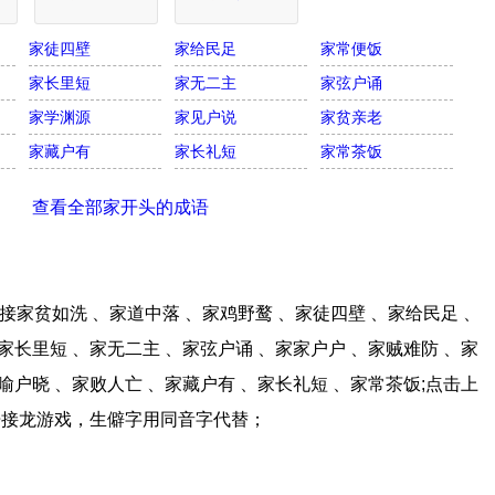
家徒四壁
家给民足
家常便饭
家长里短
家无二主
家弦户诵
家学渊源
家见户说
家贫亲老
家藏户有
家长礼短
家常茶饭
查看全部家开头的成语
家贫如洗 、家道中落 、家鸡野鹜 、家徒四壁 、家给民足 、
家长里短 、家无二主 、家弦户诵 、家家户户 、家贼难防 、家
喻户晓 、家败人亡 、家藏户有 、家长礼短 、家常茶饭;点击上
语接龙游戏，生僻字用同音字代替；