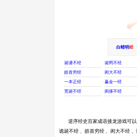
白蜡明
经
诞谩不经
诞罔不经
皓首穷经
闳大不经
一本正经
赢金一经
荒诞不经
闳侈不经
逆序经史百家成语接龙游戏可以接
诡诞不经 、皓首穷经 、闳大不经 、