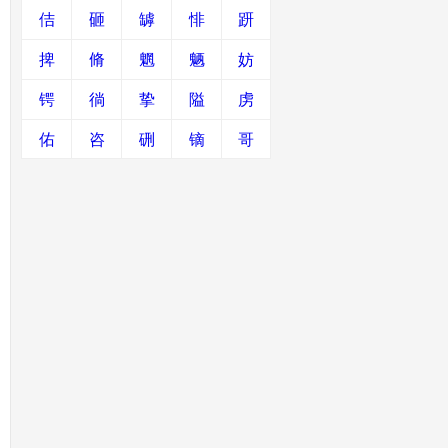
佶
砸
罅
悱
趼
捭
脩
魍
魉
妨
锷
徜
挚
隘
虏
佑
咨
硎
镝
哥