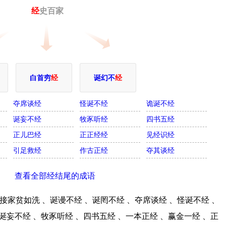
经
史百家
白首穷
经
诞幻不
经
夺席谈经
怪诞不经
诡诞不经
诞妄不经
牧豕听经
四书五经
正儿巴经
正正经经
见经识经
引足救经
作古正经
夺其谈经
查看全部经结尾的成语
家贫如洗 、诞谩不经 、诞罔不经 、夺席谈经 、怪诞不经 、
诞妄不经 、牧豕听经 、四书五经 、一本正经 、赢金一经 、正