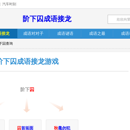
|
汽车时刻
阶下囚成语接龙
语接龙
成语对对子
成语谜语
成语之最
成语
下囚查询
阶下囚成语接龙游戏
阶下
囚
囚
首垢面
秋
毫勿犯