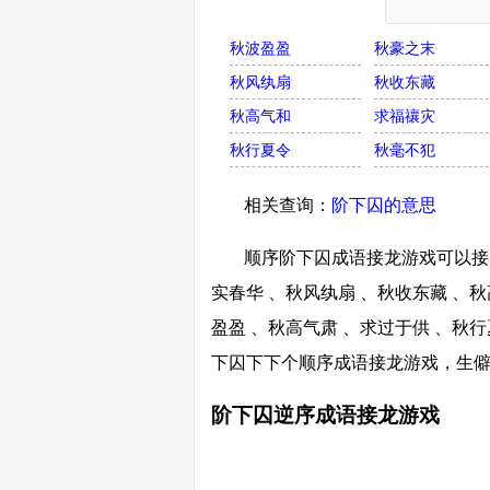
秋波盈盈
秋豪之末
秋风纨扇
秋收东藏
秋高气和
求福禳灾
秋行夏令
秋毫不犯
相关查询：
阶下囚的意思
顺序阶下囚成语接龙游戏可以接囚
实春华 、秋风纨扇 、秋收东藏 、秋
盈盈 、秋高气肃 、求过于供 、秋
下囚下下个顺序成语接龙游戏，生
阶下囚逆序成语接龙游戏