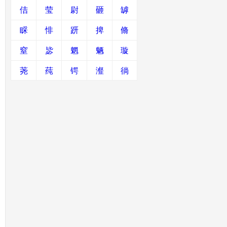
佶
莹
尉
砸
罅
睬
悱
趼
捭
脩
窒
毖
魍
魉
璇
荛
莼
锷
瀣
徜