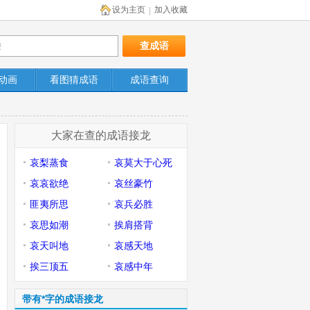
设为主页
加入收藏
|
动画
看图猜成语
成语查询
大家在查的成语接龙
哀梨蒸食
哀莫大于心死
哀哀欲绝
哀丝豪竹
匪夷所思
哀兵必胜
哀思如潮
挨肩搭背
哀天叫地
哀感天地
挨三顶五
哀感中年
带有*字的成语接龙