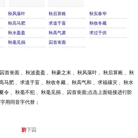
秋风落叶
秋后算账
秋实春华
秋高马肥
求道于盲
秋收冬藏
秋水盈盈
秋高气肃
求过于供
秋毫见捐
囚首丧面
首丧面 、秋波盈盈 、秋豪之末 、秋风落叶 、秋后算账 、秋
高马肥 、求道于盲 、秋收冬藏 、秋高气和 、求福禳灾 、秋水
行夏令 、秋毫不犯 、秋毫见捐 、囚首丧面;点击上面链接进行阶
僻字用同音字代替；
阶
下囚