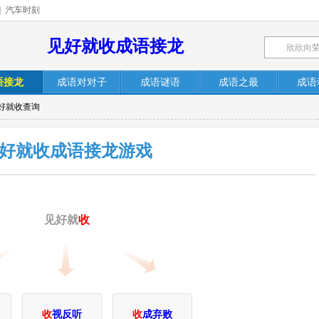
|
汽车时刻
见好就收成语接龙
语接龙
成语对对子
成语谜语
成语之最
成语
见好就收查询
好就收成语接龙游戏
见好就
收
收
视反听
收
成弃败