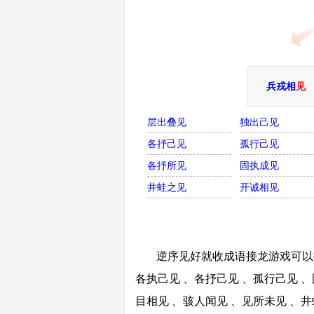
兵戎相
见
层出叠见
独出己见
各抒己见
孤行己见
各抒所见
固执成见
井蛙之见
开诚相见
逆序见好就收成语接龙游戏可以接
各执己见 、各抒己见 、孤行己见 、
目相见 、骇人闻见 、见所未见 、井