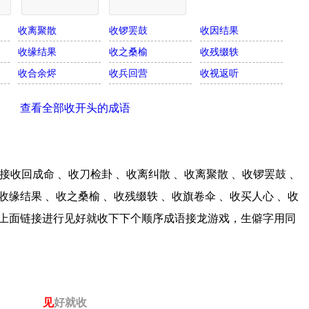
收离聚散
收锣罢鼓
收因结果
收缘结果
收之桑榆
收残缀轶
收合余烬
收兵回营
收视返听
查看全部收开头的成语
收回成命 、收刀检卦 、收离纠散 、收离聚散 、收锣罢鼓 、
收缘结果 、收之桑榆 、收残缀轶 、收旗卷伞 、收买人心 、收
点击上面链接进行见好就收下下个顺序成语接龙游戏，生僻字用同
见
好就收