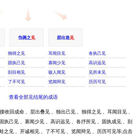
刍荛之
见
层出迭
见
独得之见
耳闻目见
各执己见
固执己见
寡闻少见
高识远见
刮目相见
骇人闻见
见所未见
了不可见
览闻辩见
历历可见
查看全部见结尾的成语
收回成命 、层出叠见 、独出己见 、独得之见 、耳闻目见 、
固执己见 、寡闻少见 、高识远见 、各抒所见 、固执成见 、刮
蛙之见 、开诚相见 、了不可见 、览闻辩见 、历历可见等;点击