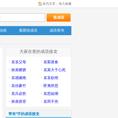
设为主页
加入收藏
|
动画
看图猜成语
成语查询
大家在查的成语接龙
哀哀父母
哀梨蒸食
挨肩擦膀
哀莫大于心死
哀感顽艳
哀哀欲绝
哀丝豪竹
匪夷所思
哀兵必胜
哀思如潮
挨肩搭背
哀而不伤
带有*字的成语接龙