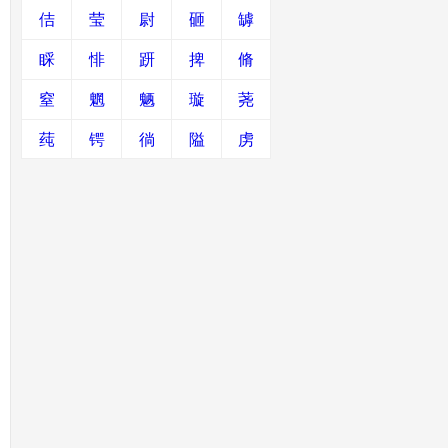
佶
莹
尉
砸
罅
睬
悱
趼
捭
脩
窒
魍
魉
璇
荛
莼
锷
徜
隘
虏