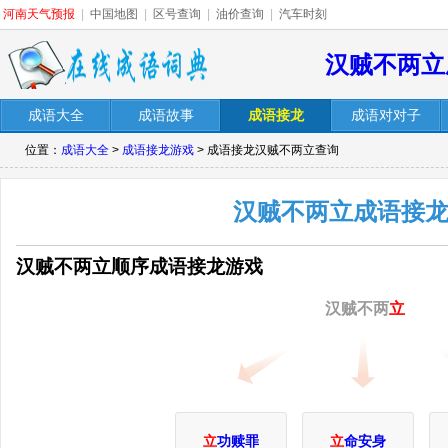
河南天气预报
|
中国地图
|
区号查询
|
油价查询
|
汽车时刻
汉贼不两立
成语大全
成语故事
成语接龙
成语对对子
位置：
成语大全
>
成语接龙游戏
> 成语接龙汉贼不两立查询
汉贼不两立成语接
汉贼不两立顺序成语接龙游戏
汉贼不两
立
立
功赎罪
立
命安身