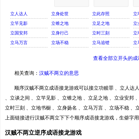
立人达人
立身处世
立此存照
立
立竿见影
立锥之地
立足之地
立
立国安邦
立身行己
立时三刻
立
立马万言
立场不稳
立马追镫
立
查看全部立开头的成
相关查询：
汉贼不两立的意思
顺序汉贼不两立成语接龙游戏可以接立功赎罪 、立人达人
、立谈之间 、立竿见影 、立锥之地 、立足之地 、立业安邦 
立时三刻 、立地书橱 、立身扬名 、立马万言 、立场不稳 、
上面链接进行汉贼不两立下下个顺序成语接龙游戏，生僻字用
汉贼不两立逆序成语接龙游戏