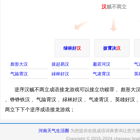
汉
贼不两立
绿林好
汉
披霄决
汉
彪形大汉
拔赵易汉
邈若河汉
气
气踰霄汉
緑林好汉
气凌霄汉
英
逆序汉贼不两立成语接龙游戏可以接立功赎罪 、彪形大汉
、铮铮铁汉 、气踰霄汉 、緑林好汉 、气凌霄汉 、英雄好汉
两立下下个逆序成语接龙游戏；
河南天气生活圈
为您提供在线成语词典查询让您方
Copyright © 2015-2024 chengyu.hneh