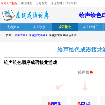
河南天气预报
|
中国地图
|
区号查询
|
油价查询
|
汽车时刻
绘声绘色
成语大全
成语故事
成语接龙
成语对对子
位置：
成语大全
>
成语接龙游戏
> 成语接龙绘声绘色查询
绘声绘色成语接龙
绘声绘色顺序成语接龙游戏
绘声绘
色
色
厉内荏
色
仁行违