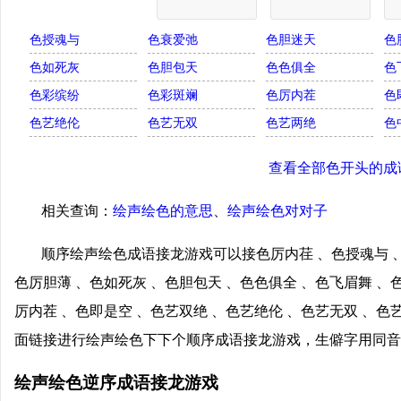
色授魂与
色衰爱弛
色胆迷天
色
色如死灰
色胆包天
色色俱全
色
色彩缤纷
色彩斑斓
色厉内茬
色
色艺绝伦
色艺无双
色艺两绝
色
查看全部色开头的成
相关查询：
绘声绘色的意思
、
绘声绘色对对子
顺序绘声绘色成语接龙游戏可以接色厉内荏 、色授魂与 、
色厉胆薄 、色如死灰 、色胆包天 、色色俱全 、色飞眉舞 、
厉内茬 、色即是空 、色艺双绝 、色艺绝伦 、色艺无双 、色
面链接进行绘声绘色下下个顺序成语接龙游戏，生僻字用同音
绘声绘色逆序成语接龙游戏