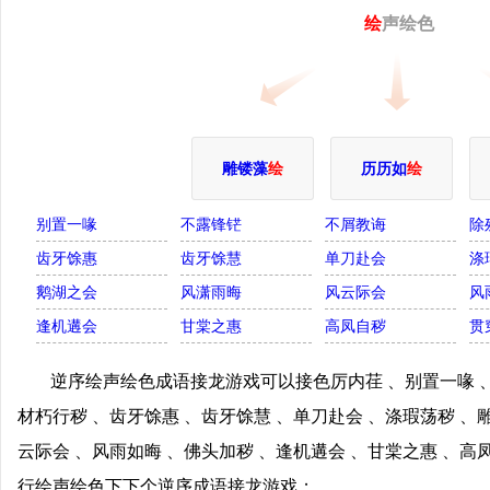
绘
声绘色
雕镂藻
绘
历历如
绘
别置一喙
不露锋铓
不屑教诲
除
齿牙馀惠
齿牙馀慧
单刀赴会
涤
鹅湖之会
风潇雨晦
风云际会
风
逢机遘会
甘棠之惠
高凤自秽
贯
逆序绘声绘色成语接龙游戏可以接色厉内荏 、别置一喙 、
材朽行秽 、齿牙馀惠 、齿牙馀慧 、单刀赴会 、涤瑕荡秽 、
云际会 、风雨如晦 、佛头加秽 、逢机遘会 、甘棠之惠 、高
行绘声绘色下下个逆序成语接龙游戏；