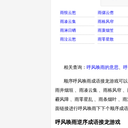
雨恨云愁
雨僝云僽
雨凑云集
雨栋风帘
雨淋日晒
雨蓑烟笠
雨泣云愁
雨零星散
相关查询：
呼风唤雨的意思
、
呼
顺序呼风唤雨成语接龙游戏可以接
雨井烟垣 、雨凑云集 、雨栋风帘 、
霾风障 、雨零星乱 、雨条烟叶 、雨
面链接进行呼风唤雨下下个顺序成
呼风唤雨逆序成语接龙游戏