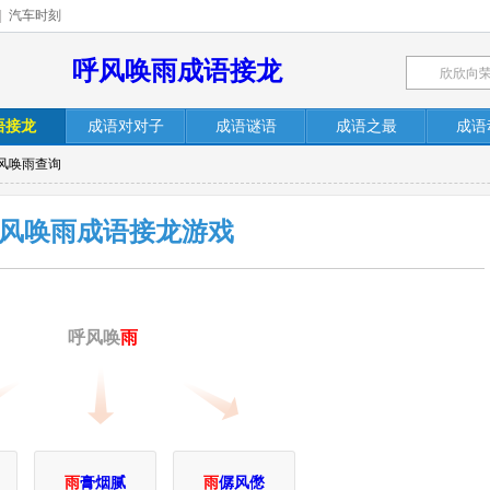
|
汽车时刻
呼风唤雨成语接龙
语接龙
成语对对子
成语谜语
成语之最
成语
呼风唤雨查询
风唤雨成语接龙游戏
呼风唤
雨
雨
膏烟腻
雨
僝风僽