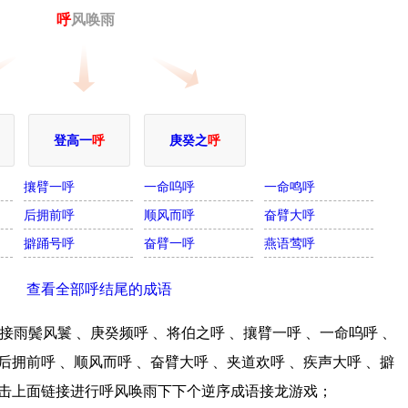
呼
风唤雨
登高一
呼
庚癸之
呼
攘臂一呼
一命呜呼
一命鸣呼
后拥前呼
顺风而呼
奋臂大呼
擗踊号呼
奋臂一呼
燕语莺呼
查看全部呼结尾的成语
雨鬓风鬟 、庚癸频呼 、将伯之呼 、攘臂一呼 、一命呜呼 、
后拥前呼 、顺风而呼 、奋臂大呼 、夹道欢呼 、疾声大呼 、擗
;点击上面链接进行呼风唤雨下下个逆序成语接龙游戏；