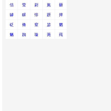
佶
莹
尉
旄
砸
罅
睬
悱
趼
捭
砭
脩
窒
毖
魍
魉
踟
璇
荛
莼