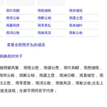
雨巾风帽
雨愁烟恨
雨井烟垣
雨帘云栋
雨断云销
雨露之恩
雨霾风障
雨零星乱
雨条烟叶
雨消云散
雨散风流
雨歇云收
查看全部雨开头的成语
风唤雨对对子
雨鬓风鬟 、雨恨云愁 、雨僝云僽 、雨巾风帽 、雨愁烟恨 、
雨帘云栋 、雨断云销 、雨露之恩 、雨淋日晒 、雨蓑烟笠 、雨
泣云愁 、雨零星散 、雨消云散 、雨散风流 、雨歇云收;点击上
语接龙游戏，生僻字用同音字代替；