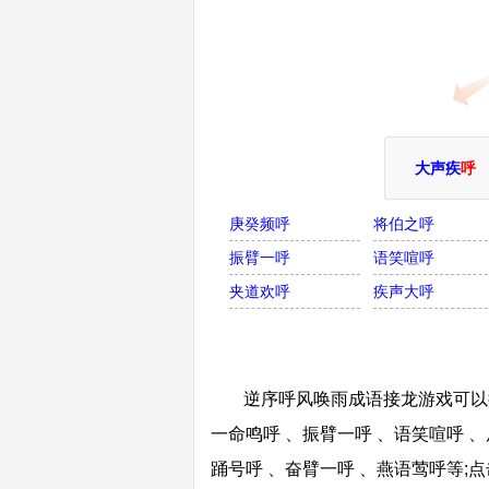
大声疾
呼
庚癸频呼
将伯之呼
振臂一呼
语笑喧呼
夹道欢呼
疾声大呼
逆序呼风唤雨成语接龙游戏可以接
一命鸣呼 、振臂一呼 、语笑喧呼 、
踊号呼 、奋臂一呼 、燕语莺呼等