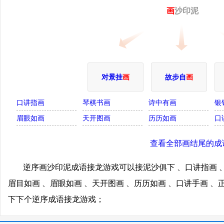
画
沙印泥
对景挂
画
故步自
画
口讲指画
琴棋书画
诗中有画
银
眉眼如画
天开图画
历历如画
口
查看全部画结尾的成
逆序画沙印泥成语接龙游戏可以接泥沙俱下 、口讲指画 、
眉目如画 、眉眼如画 、天开图画 、历历如画 、口讲手画 
下下个逆序成语接龙游戏；