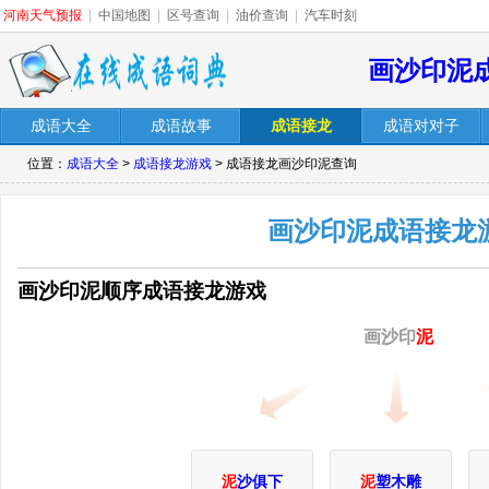
河南天气预报
|
中国地图
|
区号查询
|
油价查询
|
汽车时刻
画沙印泥
成语大全
成语故事
成语接龙
成语对对子
位置：
成语大全
>
成语接龙游戏
> 成语接龙画沙印泥查询
画沙印泥成语接龙
画沙印泥顺序成语接龙游戏
画沙印
泥
泥
沙俱下
泥
塑木雕