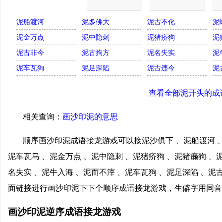
泥船渡河
泥多佛大
泥古不化
泥
泥金万点
泥中隐刺
泥猪疥狗
泥
泥古非今
泥古拘方
泥名失实
泥
泥车瓦狗
泥足深陷
泥古违今
泥
查看全部泥开头的成
相关查询：
画沙印泥的意思
顺序画沙印泥成语接龙游戏可以接泥沙俱下 、泥船渡河 、
泥车瓦马 、泥金万点 、泥中隐刺 、泥猪疥狗 、泥猪癞狗 、
名失实 、泥牛入海 、泥而不滓 、泥车瓦狗 、泥足深陷 、泥
面链接进行画沙印泥下下个顺序成语接龙游戏，生僻字用同音
画沙印泥逆序成语接龙游戏