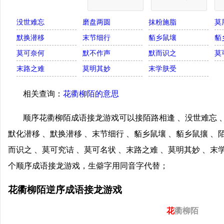
没世难忘
磨盘两圆
抹粉施脂
莫
默换潜移
末节细行
貊乡鼠壤
貊
莫可奈何
默不作声
默而识之
莫
末路之难
莫明其妙
末学肤受
相关查询：
花衢柳陌的意思
顺序花衢柳陌成语接龙游戏可以接陌路相逢 、没世难忘 、
默化潜移 、默换潜移 、末节细行 、貊乡鼠壤 、貊乡鼠攘 、
而识之 、莫可究诘 、莫可名状 、末路之难 、莫明其妙 、
个顺序成语接龙游戏，生僻字用同音字代替；
花衢柳陌逆序成语接龙游戏
花
衢柳陌