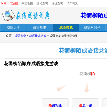
河南天气预报
|
中国地图
|
区号查询
|
油价查询
|
汽车时刻
花衢柳陌
成语大全
成语故事
成语接龙
成语对对子
位置：
成语大全
>
成语接龙游戏
> 成语接龙花衢柳陌查询
花衢柳陌成语接龙
花衢柳陌顺序成语接龙游戏
花衢柳
陌
陌
路相逢
没
衷一是