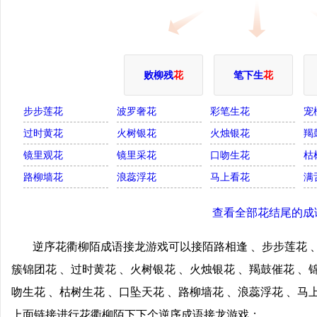
败柳残
花
笔下生
花
步步莲花
波罗奢花
彩笔生花
宠
过时黄花
火树银花
火烛银花
羯
镜里观花
镜里采花
口吻生花
枯
路柳墙花
浪蕊浮花
马上看花
满
查看全部花结尾的成
逆序花衢柳陌成语接龙游戏可以接陌路相逢 、步步莲花 、
簇锦团花 、过时黄花 、火树银花 、火烛银花 、羯鼓催花 、
吻生花 、枯树生花 、口坠天花 、路柳墙花 、浪蕊浮花 、马
上面链接进行花衢柳陌下下个逆序成语接龙游戏；