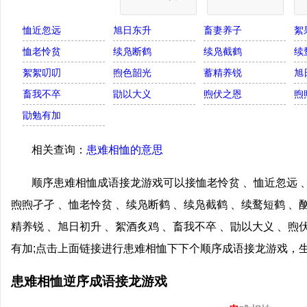
恤近忽远
旭日东升
畜妻养子
絮
恤老怜贫
续凫断鹤
续凫截鹤
续
絮絮叨叨
煦色韶光
蓄精养锐
旭
畜我不卒
勖以大义
煦伏之恩
煦
勖勉有加
相关查询：
患难相恤的意思
顺序患难相恤成语接龙游戏可以接恤老怜贫 、恤近忽远 、
煦煦孑孑 、恤老怜贫 、续凫断鹤 、续凫截鹤 、续鹜短鹤 、
精养锐 、旭日初升 、絮酒炙鸡 、畜我不卒 、勖以大义 、煦
有加;点击上面链接进行患难相恤下下个顺序成语接龙游戏，
患难相恤逆序成语接龙游戏