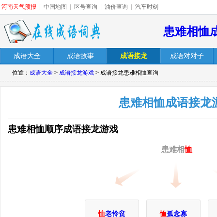
河南天气预报
|
中国地图
|
区号查询
|
油价查询
|
汽车时刻
患难相恤
成语大全
成语故事
成语接龙
成语对对子
位置：
成语大全
>
成语接龙游戏
> 成语接龙患难相恤查询
患难相恤成语接龙
患难相恤顺序成语接龙游戏
患难相
恤
恤
老怜贫
恤
孤念寡