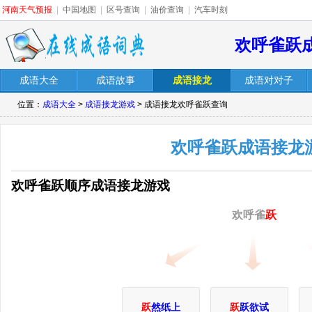
河南天气预报
|
中国地图
|
区号查询
|
油价查询
|
汽车时刻
欢呼雀跃
成语大全
成语故事
成语接龙
成语对对子
位置：
成语大全
>
成语接龙游戏
> 成语接龙欢呼雀跃查询
欢呼雀跃成语接龙
欢呼雀跃顺序成语接龙游戏
欢呼雀
跃
跃
然纸上
跃
跃欲试