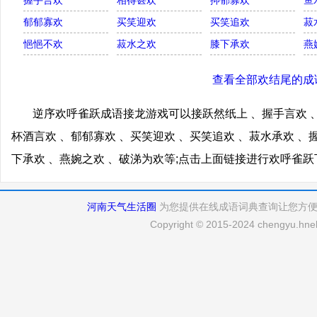
握手言欢
相得甚欢
抑郁寡欢
鱼
郁郁寡欢
买笑迎欢
买笑追欢
菽
悒悒不欢
菽水之欢
膝下承欢
燕
查看全部欢结尾的成
逆序欢呼雀跃成语接龙游戏可以接跃然纸上 、握手言欢 、
杯酒言欢 、郁郁寡欢 、买笑迎欢 、买笑追欢 、菽水承欢 、
下承欢 、燕婉之欢 、破涕为欢等;点击上面链接进行欢呼雀
河南天气生活圈
为您提供在线成语词典查询让您方
Copyright © 2015-2024 chengyu.hneh