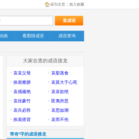
设为主页
加入收藏
|
动画
看图猜成语
成语查询
大家在查的成语接龙
哀哀父母
哀梨蒸食
挨肩擦膀
哀莫大于心死
哀感顽艳
哀哀欲绝
哀丝豪竹
匪夷所思
哀兵必胜
哀思如潮
挨肩搭背
哀而不伤
带有*字的成语接龙