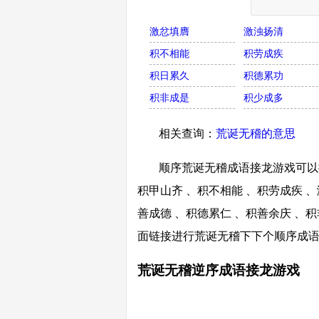
激忿填膺
激浊扬清
积不相能
积劳成疾
积日累久
积德累功
积非成是
积少成多
相关查询：
荒诞无稽的意思
顺序荒诞无稽成语接龙游戏可以接
积甲山齐 、积不相能 、积劳成疾 、
善成德 、积德累仁 、积善余庆 、积
面链接进行荒诞无稽下下个顺序成
荒诞无稽逆序成语接龙游戏