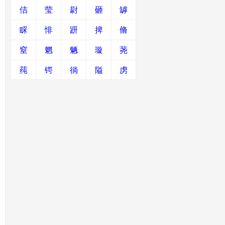
佶
莹
尉
砸
罅
睬
悱
趼
捭
脩
窒
魍
魉
璇
荛
莼
锷
徜
隘
虏