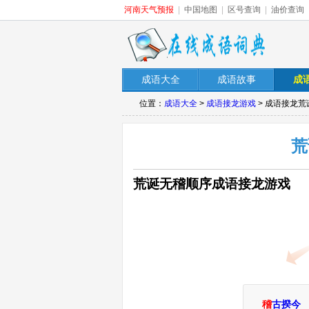
河南天气预报
|
中国地图
|
区号查询
|
油价查询
成语大全
成语故事
成
位置：
成语大全
>
成语接龙游戏
> 成语接龙
荒
荒诞无稽顺序成语接龙游戏
稽
古揆今