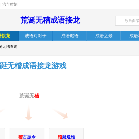
|
汽车时刻
荒诞无稽成语接龙
语接龙
成语对对子
成语谜语
成语之最
成语
荒诞无稽查询
诞无稽成语接龙游戏
荒诞无
稽
稽
古振今
稽
疑送难