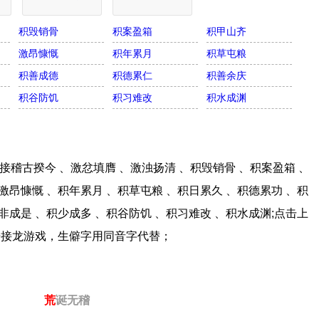
积毁销骨
积案盈箱
积甲山齐
激昂慷慨
积年累月
积草屯粮
积善成德
积德累仁
积善余庆
积谷防饥
积习难改
积水成渊
稽古揆今 、激忿填膺 、激浊扬清 、积毁销骨 、积案盈箱 、
激昂慷慨 、积年累月 、积草屯粮 、积日累久 、积德累功 、积
非成是 、积少成多 、积谷防饥 、积习难改 、积水成渊;点击上
语接龙游戏，生僻字用同音字代替；
荒
诞无稽