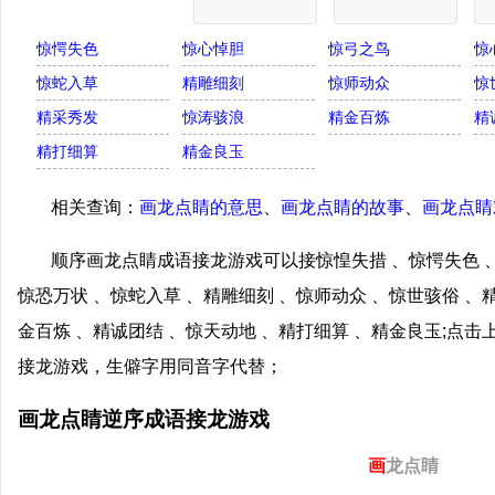
惊愕失色
惊心悼胆
惊弓之鸟
惊
惊蛇入草
精雕细刻
惊师动众
惊
精采秀发
惊涛骇浪
精金百炼
精
精打细算
精金良玉
相关查询：
画龙点睛的意思
、
画龙点睛的故事
、
画龙点睛
顺序画龙点睛成语接龙游戏可以接惊惶失措 、惊愕失色 、
惊恐万状 、惊蛇入草 、精雕细刻 、惊师动众 、惊世骇俗 、
金百炼 、精诚团结 、惊天动地 、精打细算 、精金良玉;点
接龙游戏，生僻字用同音字代替；
画龙点睛逆序成语接龙游戏
画
龙点睛