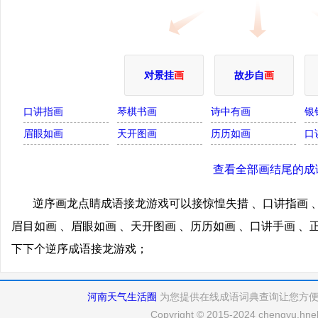
对景挂
画
故步自
画
口讲指画
琴棋书画
诗中有画
银
眉眼如画
天开图画
历历如画
口
查看全部画结尾的成
逆序画龙点睛成语接龙游戏可以接惊惶失措 、口讲指画 、
眉目如画 、眉眼如画 、天开图画 、历历如画 、口讲手画 
下下个逆序成语接龙游戏；
河南天气生活圈
为您提供在线成语词典查询让您方
Copyright © 2015-2024 chengyu.hneh