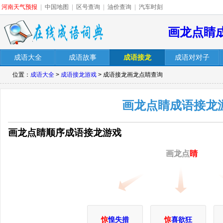
河南天气预报
|
中国地图
|
区号查询
|
油价查询
|
汽车时刻
画龙点睛
成语大全
成语故事
成语接龙
成语对对子
位置：
成语大全
>
成语接龙游戏
> 成语接龙画龙点睛查询
画龙点睛成语接龙
画龙点睛顺序成语接龙游戏
画龙点
睛
惊
惶失措
惊
喜欲狂